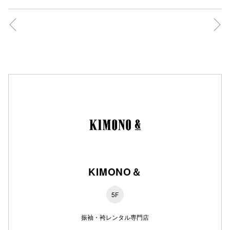
秋田オ
高崎オ
新百合丘
三宮オ
キャナルシ
那覇オ
KIMONO＆
5F
横浜ビ
振袖・袴レンタル専門店