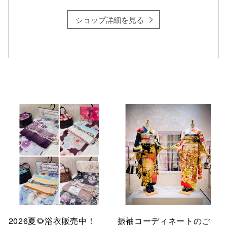
ショップ詳細を見る
仙台フォ
2026夏🌻浴衣販売中！
振袖コーディネートのご