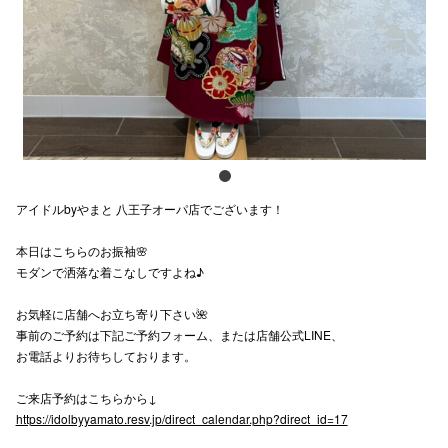
スタッフ
電話でお
公式SNS
アイドルbyやまと 八王子オーパ店でございます！
企業情報
本日はこちらのお振袖🌸
お問い合わせ
モダンで洒落な着こなしですよね♪
プライバシー
お気軽に店舗へお立ち寄り下さい🌺
利用規約
事前のご予約は下記ご予約フォーム、または店舗公式LINE、
お電話よりお待ちしております。
ソーシャルメ
ご来店予約はこちらから↓
https://idolbyyamato.resv.jp/direct_calendar.php?direct_id=17