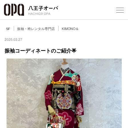
Select Language
▼
振袖・袴レンタル専門店
KIMONO＆
5F
2025.03.27
振袖コーディネートのご紹介🌟
フロアガ
ショップ
レストラ
施設案内
アクセス