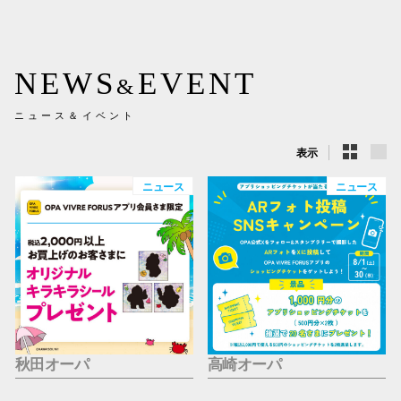
新百合丘
三宮オ
NEWS
EVENT
&
キャナルシ
ニュース＆イベント
那覇オ
表示
ニュース
ニュース
横浜ビ
秋田オーパ
高崎オーパ