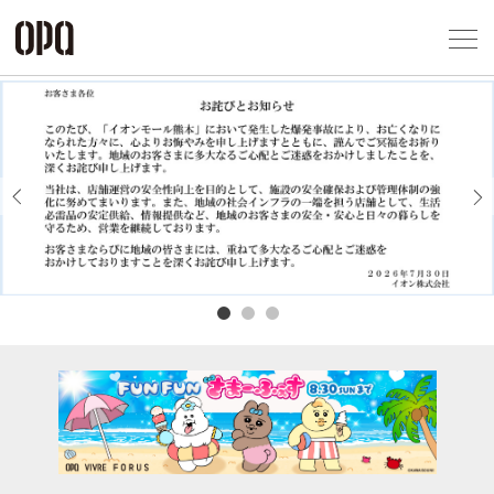
Foreign Customers
Select Language
▼
アクセス一覧
企業情報
お問い合わせ
Previous
Next
プライバシー
利用規約
ソーシャルメ
秋田オ
高崎オ