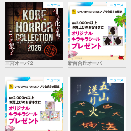
仙台フォ
ニュース
ニュース
三宮オーパ２
新百合丘オーパ
ニュース
ニュース