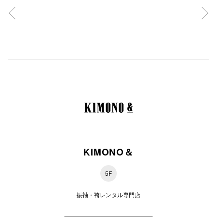
秋田オ
高崎オ
新百合丘
三宮オ
キャナルシ
那覇オ
KIMONO＆
5F
横浜ビ
振袖・袴レンタル専門店