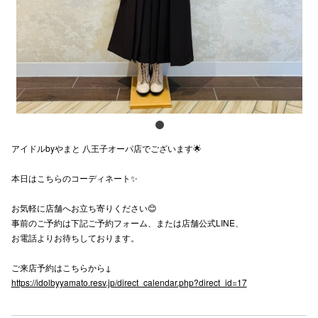
スタッフ
電話でお
公式SNS
アイドルbyやまと 八王子オーパ店でございます🌟
企業情報
本日はこちらのコーディネート✨
お問い合わせ
プライバシー
お気軽に店舗へお立ち寄りください😊
事前のご予約は下記ご予約フォーム、または店舗公式LINE、
利用規約
お電話よりお待ちしております。
ソーシャルメ
ご来店予約はこちらから↓
https://idolbyyamato.resv.jp/direct_calendar.php?direct_id=17