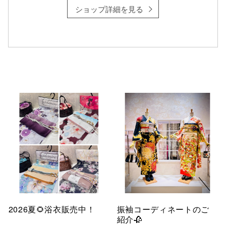
ショップ詳細を見る
仙台フォ
2026夏🌻浴衣販売中！
振袖コーディネートのご
紹介🥀