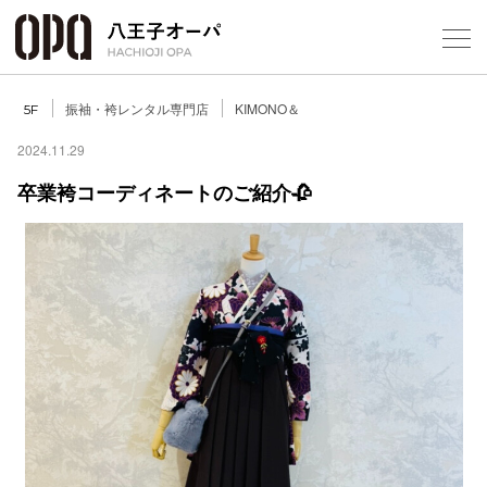
Select Language
▼
振袖・袴レンタル専門店
KIMONO＆
5F
2024.11.29
卒業袴コーディネートのご紹介🥀
フロアガ
ショップ
レストラ
施設案内
アクセス