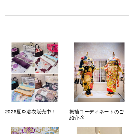
仙台フォ
2026夏🌻浴衣販売中！
振袖コーディネートのご
紹介🥀