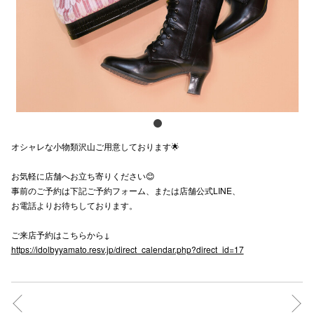
スタッフ
電話でお
公式SNS
オシャレな小物類沢山ご用意しております🌟
企業情報
お気軽に店舗へお立ち寄りください😊
お問い合わせ
事前のご予約は下記ご予約フォーム、または店舗公式LINE、
プライバシー
お電話よりお待ちしております。
利用規約
ご来店予約はこちらから↓
https://idolbyyamato.resv.jp/direct_calendar.php?direct_id=17
ソーシャルメ