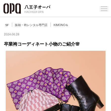
Select Language
▼
振袖・袴レンタル専門店
KIMONO＆
5F
2024.06.28
卒業袴コーディネート小物のご紹介🌸
フロアガ
ショップ
レストラ
施設案内
アクセス