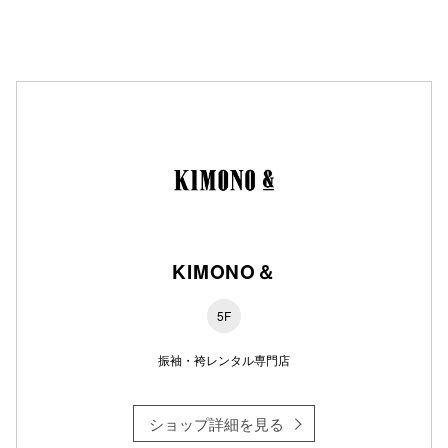
秋田オ
高崎オ
新百合丘
三宮オ
キャナルシ
那覇オ
KIMONO＆
5F
振袖・袴レンタル専門店
横浜ビ
ショップ詳細を見る