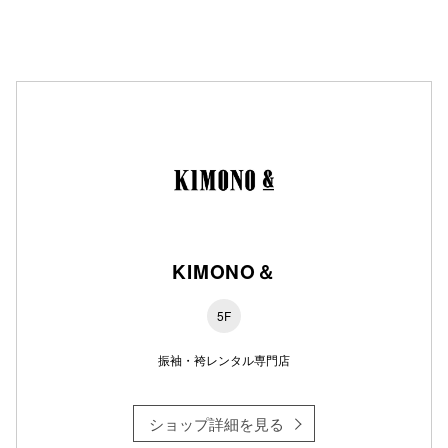
秋田オ
高崎オ
新百合丘
三宮オ
キャナルシ
那覇オ
KIMONO＆
5F
振袖・袴レンタル専門店
横浜ビ
ショップ詳細を見る