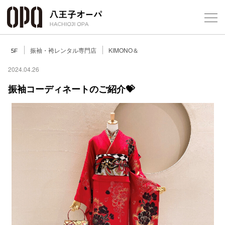
Select Language
▼
振袖・袴レンタル専門店
KIMONO＆
5F
2024.04.26
振袖コーディネートのご紹介💝
フロアガ
ショップ
レストラ
施設案内
アクセス