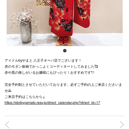
スタッフ
電話でお
公式SNS
アイドルbyやまと 八王子オーパ店でございます！
企業情報
赤のモダン振袖でかっこよくコーディネートしてみました🥰
赤や黒の推しがいるお嬢様にもぴったり！おすすめです💘
お問い合わせ
プライバシー
完全予約制とさせていただいております。必ずご予約の上ご来店くださいま
せ🙇
利用規約
ご来店予約はこちらから↓
https://idolbyyamato.resv.jp/direct_calendar.php?direct_id=17
ソーシャルメ