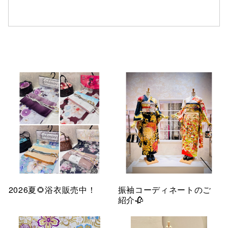
仙台フォ
2026夏🌻浴衣販売中！
振袖コーディネートのご
紹介🥀