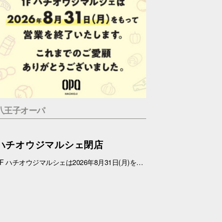
八王子オーパ
ハチオウジマルシェ閉店
1F ハチオウジマルシェは2026年8月31日(月)をもちまして、営業を終了させていただきます。 これまでのご愛顧ありがとうございました。 また、1Fフロアにつきましては、今冬にリニューアルを予定しております。