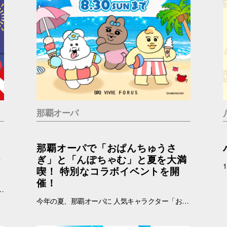
那覇オーパ
那覇オーパで「おぱんちゅうさ
ジ
ぎ」と「んぽちゃむ」と夏を大満
喫！ 特別なコラボイベントを開
催！
加条件：キャナルシティオーパのInstagramアカウント(＠canalcityopa)をフォロー 【注意事項】 ※参加の際はキャナルシティオーパアカウントのフォロー画面をご提示ください。 ※各日、景品がなくなり次第終了となります。 ※イラストはすべてイメージです。 ※おひとりさまにつき1回までご参加いただけます。
今年の夏、那覇オーパに 人気キャラクター「おぱんちゅうさぎ」「んぽちゃむ」が登場します！ ポップでかわいいキービジュアルが館内を彩り、いつもと違うワクワクする空間に大変身。 さらに、スマホで気軽に参加できる「Summerデジタルスタンプラリー」など、楽しい企画が盛りだくさん！ お買い物をしながら、おぱんちゅうさぎたちと一緒に楽しい夏の思い出を作ってみませんか？ みなさまのご来店をお待ちしております！ ▼詳しくはコチラ▼ https://www.opa-club.com/contents/opanchuusagi_2026/ コラボ期間：2026年6月26日(金)～2025年8月30日(日) ※一部店舗では実施期間が異なります。 ※一部実施していない店舗がございます。