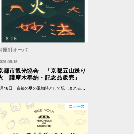
河原町オーパ
026.08.16
京都市観光協会 「京都五山送り
火 護摩木奉納・記念品販売」
8月16日、京都の夏の風物詩として親しまれる京都五山送り火が執り行われます。 京都市観光協会では、伝統あるこの行事をより多くの人に知ってもらい、身近に触れていただくため、五山送り火をモチーフにしたオリジナルの扇子、記念符、手ぬぐい及び五山共通護摩木を制作・販売します。 また、各山の点火時に用いられる護摩木を受付し、各山に奉納します。 これらの販売における売上の一部は、五山送り火行事の保存・継承のために役立てられます。 日時：8月14日(金)～15日(土) 11:00～17:00 場所：メインエントランス横 店頭スペース（サマンサタバサ前） 内容：五山共通護摩木奉納、記念品販売 ※なくなり次第終了 ※奉納する山はご指定いただけません。 護摩木奉納・記念品販売に関する詳細およびお問い合わせは、下記ホームページをご覧ください。 京都市観光協会 https://www.kyokanko.or.jp/news/20260731_1/ 京都観光Navi https://ja.kyoto.travel/event/major/okuribi/
ニュース