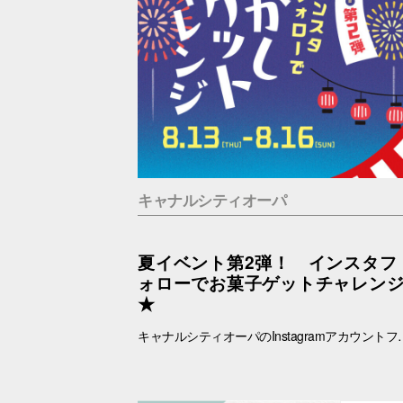
キャナルシティオーパ
夏イベント第2弾！ インスタフ
ォローでお菓子ゲットチャレン
★
キャナルシティオーパのInstagramアカウントフォローでお菓子ゲットに挑戦！ あなたは最大何個ゲットできる？？！！ ■抽選日時：8.13(木) ～8.16(日) 11：00～19：00 ■抽選会場：B1F ラフェスタ内特設会場 ■参