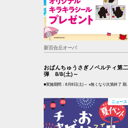
新百合丘オーパ
おぱんちゅうさぎノベルティ第
弾 8/8(土)～
■実施期間：8月8日(土)～ ※無くなり次第終了 期間中、税込2,000円以上(合算可)お買上げのOPA VIVRE FORUSアプリ会員さま限定で、「キラキラシール」 をプレゼント！ アプリの【クーポン画面】と【税込2,000円以上のレシート(合算可)】をお持ちの上、引換場所にお越しくださいませ。 ※新百合丘オーパのレシートのみ対象。館をまたいだレシートの合算は不可。 ※絵柄はお選びいただけません。 ■レシート対象期間 2026年8月8日(土)～ ■引換場所・引換時間 引換場所：B1F
ニュース