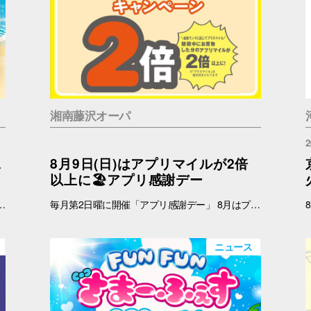
湘南藤沢オーパ
2
二
8月9日(日)はアプリマイルが2倍
以上に🏖️アプリ感謝デー
 インフォメーション 引換時間：10:00～21:00 ■注意事項 ※ノベルティは数量限定のため、なくなり次第終了となりますので予めご了承ください。 ※ノベルティの引き換えは、おひとりさま3枚までとなります。 ※お買上げレシートは、期間中の対象店舗のものに限ります（一部対象外のショップ・商品がございます） ※新百合丘オーパのレシートのみ対象。館をまたいだレシートの合算は不可。 ※絵柄はお選びいただけません。 ※画像はイメージです。 ＜レシート対象外ショップ＞ B1F：HIS 1F：調剤薬局 2F：フェリーチェデンタルクリニック、楽天モバイル、免許の窓口 4F：セレスの館 5F：ガールズミニョン、ガシャポンのデパート、ソフトバンク、なんぼや、ほけんの窓口
毎月第2日曜に開催「アプリ感謝デー」 8月はプラスマイルキャンペーンを実施いたします。 8月9日(日)に、オーパアプリを使ってお買物をすると、ランクに応じてアプリマイルが2倍以上になります。おトクな機会をお見逃しなく！ 【開催日】 8月9日(日) 【お買物プラスマイルキャンペーン】 8月9日(日)にオーパアプリを使ってお買物をすると、会員ランクに応じて下記のポイントが付与されます。 お会計の際にオーパアプリをレジスタッフにご提示ください。 【アプリマイル付与】 ダイヤモンド会員…1マイル＋1.5マイル プラチナ会員…1マイル＋1.3マイル ゴールド会員…1マイル＋1.2マイル シルバー会員…1マイル＋1.1マイル ブロンズ会員…1マイル＋1マイル ≪例≫・・・ダイヤモンド会員さまが期間中1万円以上のお買物 ➡通常10,000マイル＋15,000マイル＝合計25,000マイル ※プラス分のマイル加算予定日：2025年8月12日(水) ※期間中のプラスマイル分をまとめて加算します。 ※付与されるマイルはランクによって異なります。 ※キャンペーン最終日の営業終了時点のランクをもとに加算マイル数を算出いたします。 ※小数点以下の端数は切り捨てとなります。 -------------------------------------- ▽オーパ公式アプリダウンロードはこちら▽ App Storeはこちら Google Playはこちら ■オーパ公式アプリについて詳しくはこちら -------------------------------------- 【セルフレジではアプリマイルは付きません】 ※以下のお店ではショップスタッフのいるレジにて、オーパアプリをご提示ください。 ●2階 バーガーキング ●4階 セリア ●7階 無印良品 ※期間中にアプリを新規ダウンロードしていただいた方も対象となります。 ※一部対象外ショップがございます。 ➡詳しくはこちら -------------------------------------------
ニュース