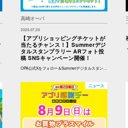
高崎オーパ
2026.07.28
【アプリショッピングチケットが
ご
当たるチャンス！】Summerデジ
タルスタンプラリー ARフォト投
稿 SNSキャンペーン開催！
予めご了承ください。 ※在庫状況についてのお問い合わせは回答いたしかねます。ご来店の上ご確認をお願い申し上げます。 ※ブラウザでご覧の方はバナー、OPAアプリでご覧の方はタイトルをタップすると秋田会場限定商品の紹介ページに遷移します。
OPA公式Xをフォロー＆Summerデジタルスタンプラリーで撮影したARフォトを投稿して、OPA VIVRE FORUSアプリのショッピングチケットをゲットしよう！ ■ 景品 500円分のアプリショッピングチケットを2枚（計1,000円分）を抽選で20名さまにプレゼント！ ※税込2,000円で使える500円のショッピングチケットを2枚進呈します。 ■ 応募期間 2026年8月1日(土) ～ 8月30日(日) 23:59まで ※当選者には8月31日(月)以降にDMにてご連絡いたします。 ■ 応募方法 OPA公式X（@opa_vivre_forus）をフォロー Summerデジタルスタンプラリーに参加して、ARフォトを撮影 ハッシュタグ「#おぱんちゅうさぎOPA」「#おぱんちゅうさぎFORUS」「#おぱんちゅうさぎVIVRE」のいずれかをつけて、撮影したARフォトを投稿！ ■ ご注意・各種規約 【撮影・投稿に関する注意】 撮影の際は、周囲のお客さまの通行の妨げにならないようご注意ください。 店内での撮影の際は、各店舗のルールやご案内に沿ってお楽しみください。 ARフォトの撮影、投稿するARフォトは、他のお客さまの顔等が映らないようご配慮をお願いいたします。 危険な行為（階段や無理な姿勢など）はお控えください。 【個人情報・権利に関する注意】 ARフォトの撮影・投稿にあたっては、他のお客さまのプライバシーにご配慮いただき、顔等が写り込まないようお願いいたします。 他のお客さまや第三者が写る場合は、必ずご本人の許可を得たうえで投稿してください。 投稿写真に含まれる著作物（ポスター・商品デザイン等）についてもご配慮ください。 SNSの性質上、投稿された写真は他の利用者に保存・共有される場合がございます。ご理解のうえご参加いただけますと幸いです。 【SNS投稿ルール】 投稿内容が公序良俗に反する場合や、不適切と判断される場合は応募対象外となります。 非公開アカウントからの投稿は応募対象外となる場合がございます。 ハッシュタグや応募条件を満たしていない場合、抽選対象外となる場合がございます。 【キャンペーン関連】 賞品の内容は予告なく変更となる場合がございます。 投稿いただいた画像は、当選者の選定のみに使用し、その他の目的で使用することはございません。
ニュース