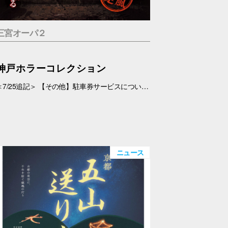
三宮オーパ２
神戸ホラーコレクション
＜7/25追記＞ 【その他】駐車券サービスについて、 対象外となっておりましたが、7/26(日)より、対象とさせていただきます。 ＜7/19追記＞ お化け屋敷の制作・プロデュース#エスプランニング が手掛ける本格お化け屋敷。 このお化け屋敷の主人公はあなたです。足を踏み入れてはいけない村に迷い込んだあなたの運命は…繋がる４つのストーリー 1.ルーム型「タブー」 友達を探している最中に、見つけた村を訪れたあなたの運命は…歩き回らないルーム型お化け屋敷です。狭い部屋内で繰り広げられる数々の恐怖体験… 2.暗闇型「ダークネス」 逃げた場所は、何も見えない闇… だが確実にあの化け物は私を追ってきている。手の感触を頼りに暗闇の中を進んで行く。暗闇に潜む化け物とは… 3.ウォークスルー型「ヴィレッジ」 暗闇を抜けてもまだ家の中だった…この家から外に出ろ！歩いて回る王道のお化け屋敷。とにかく前へ進み続けるしかない。 4.サウンド型「ドールズ」 私はあの化け物に見つからないように隠れた。私を探しているのは、あの化け物だけではない。ヘッドフォンだけで聞く恐怖。 【日程】 7/11(土)・7/12(日)、7/18(土)～9/23(水・祝) 【時間】 11:00～20:00(最終受付 19:30) 【場所】 5F 特設会場 【料金】 １.タブー 税込1,200円 ２.ダークネス 税込1,200円 ３.ヴィレッジ 税込1,500円 ４.ドールズ 税込1,200円 １～４セット券 税込4,500円 【その他】 ・入場券は会場のみでの販売となります。 ・お支払いは現金・PayPay（但しPayPayは7/18以降対応可能見込み） ・6才未満のお子さま、妊婦の方、アルコールを摂取されてる方は入場はご遠慮下さい。 ・駐車券サービスは対象外とさせていただきます。➡※7/26(日)より、対象となりました。
ニュース