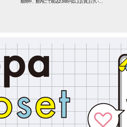
期間中、館内にて税込2,000円以上お買上げいただき、「OPA VIVRE FORUS アプリ」の対象画面をご提示いただいたお客さまに、先着でここでしか手に入らない「オリジナルキラキラステッカー」をプレゼントいたします！ ぜひこの機会に、お買い物と合わせて限定ノベルティをゲットしてください。 （※本企画は、アプリ会員さま限定となります） ■配布期間 2026年8月8日(土)～8月9日(日) ※各日の実施時間は、引換時間に準じます。 ※ノベルティはなくなり次第、配布を終了いたします。 ※一部実施していない店舗がございます。 ■ノベルティ内容 キラキラステッカー (全3種) ■引換条件 期間中、以下の2点を引換カウンターにてご提示ください。 ① 館内でお買上げいただいた、税込2,000円以上のレシート（合算可） ② 「OPA VIVRE FORUS アプリ」のクーポン画面 ■引換場所・引換時間 引換場所：1階 特設カウンター 引換時間：11:00 ～ 当日分がなくなり次第終了 ■注意事項 ※ノベルティは数量限定のため、なくなり次第終了となりますので予めご了承ください。 ※ノベルティはランダムでのお渡しとなります。重複した場合でも、種類の変更・交換はいたしかねます。 ※ノベルティの引き換えは、おひとりさま3枚までとなります。 ※お買上げレシートは、期間中の三宮オーパのものに限ります（一部対象外のショップ・商品がございます） ※三宮オーパのレシートのみ対象。館をまたいだレシートの合算は不可。 ※画像はイメージです。実際のノベルティとは異なる場合がございます。 ▼詳しくはコチラ▼ https://www.opa-club.com/contents/opanchuusagi_2026/ ▼アプリについて詳しくはこちら！ ▼ https://www.opa-club.com/contents/app/