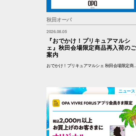
秋田オーパ
2026.08.05
『おでかけ！プリキュアマルシ
ェ』秋田会場限定商品再入荷の
案内
おでかけ！プリキュアマルシェ 秋田会場限定商品の再入荷を予定しております。 再入荷対象商品は下記をご覧ください。 【秋田限定】ランダム缶バッジ 全4種 各500円 【秋田限定】アクリルキーホルダー 全3種 1100円 【秋田限定】アクリルスタンド 全3種 1650円 ※納品後、準備が出来次第、販売を開始します。
ニュース