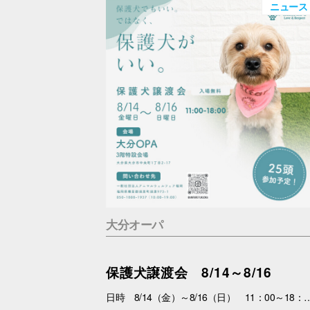
ニュース
大分オーパ
保護犬譲渡会 8/14～8/16
日時 8/14（金）～8/16（日） 11：00～18：00 場所 3F特設会場 内容 まずは会いにくるだけで大丈夫。 抱っこして、ふれあって、その子の魅力を感じてください。 あなたを待っている子がいます。 運命の出会いが、待