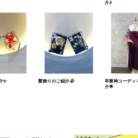
介♪
介✨
髪飾りのご紹介🥀
卒業袴コーディ
介🌟