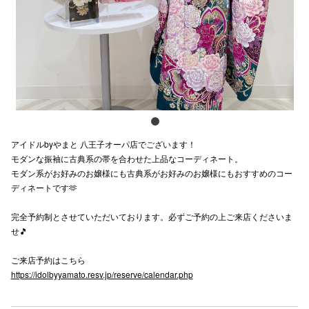
スタッフ
電話でお
公式SNS
アイドルbyやまと 八王子オーパ店でございます！
企業情報
モダンな振袖に古典系の帯を合わせた上品なコーディネート。
モダン系がお好みのお嬢様にも古典系がお好みのお嬢様にもおすすめのコー
お問い合わせ
ディネートです🫶
プライバシー
完全予約制とさせていただいております。必ずご予約の上ご来店くださいま
利用規約
せ🎵
ソーシャルメ
ご来店予約はこちら
https://idolbyyamato.resv.jp/reserve/calendar.php