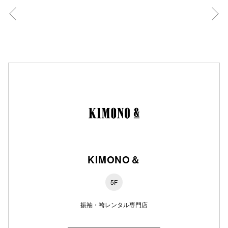
秋田オ
高崎オ
新百合丘
三宮オ
キャナルシ
那覇オ
KIMONO＆
5F
横浜ビ
振袖・袴レンタル専門店