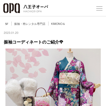
Select Language
▼
振袖・袴レンタル専門店
KIMONO＆
5F
2023.01.20
振袖コーディネートのご紹介🌹
フロアガ
ショップ
レストラ
施設案内
アクセス