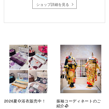
ショップ詳細を見る
仙台フォ
2026夏🌻浴衣販売中！
振袖コーディネートのご
紹介🥀