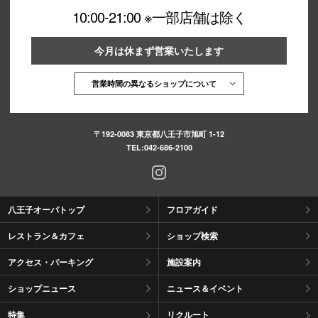
10:00-21:00 ※一部店舗は除く
秋田オ
高崎オ
今月は休まず営業いたします
新百合丘
営業時間の異なるショップについて
三宮オ
キャナルシ
〒192-0083 東京都八王子市旭町 1-12
TEL:
042-686-2100
那覇オ
八王子オーパトップ
フロアガイド
レストラン＆カフェ
ショップ検索
アクセス・パーキング
施設案内
横浜ビ
ショップニュース
ニュース＆イベント
特集
リクルート