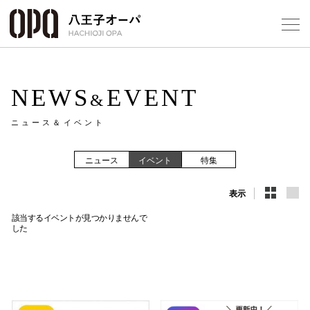
Select Language
▼
NEWS
EVENT
&
ニュース＆イベント
フロアガ
ニュース
イベント
特集
ショップ
表示
該当するイベントが見つかりませんで
レストラ
した
施設案内
アクセス