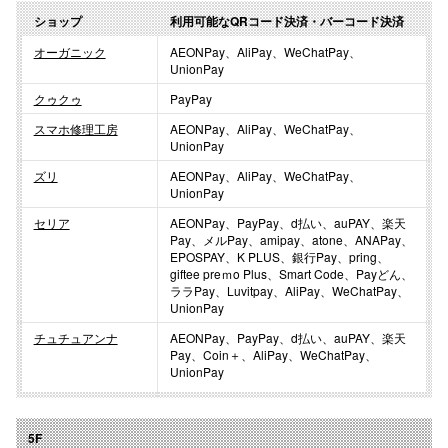
ショップ
利用可能なQRコード決済・バーコード決済
オーガニック
AEONPay、AliPay、WeChatPay、
UnionPay
クゥクゥ
PayPay
スマホ修理工房
AEONPay、AliPay、WeChatPay、
UnionPay
ズリ
AEONPay、AliPay、WeChatPay、
UnionPay
セリア
AEONPay、PayPay、d払い、auPAY、楽天
Pay、メルPay、amipay、atone、ANAPay、
EPOSPAY、K PLUS、銀行Pay、pring、
giftee preｍo Plus、Smart Code、Payどん、
ララPay、Luvitpay、AliPay、WeChatPay、
UnionPay
チュチュアンナ
AEONPay、PayPay、d払い、auPAY、楽天
Pay、Coin＋、AliPay、WeChatPay、
UnionPay
5F