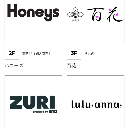
スタッフ
電話でお
公式SNS
2F
3F
衣料品（婦人衣料）
きもの
企業情報
ハニーズ
百花
お問い合わせ
プライバシー
利用規約
ソーシャルメ