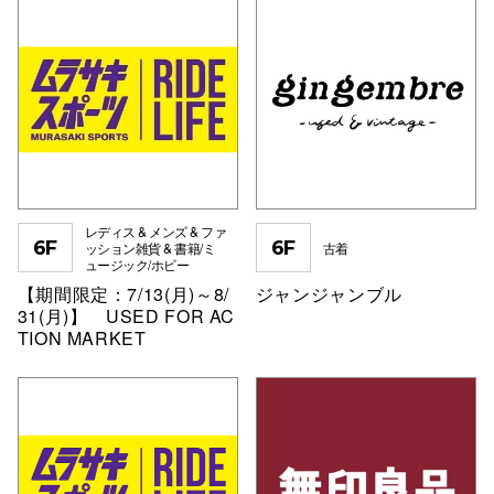
仙台フォ
レディス & メンズ & ファ
6F
6F
ッション雑貨 & 書籍/ミ
古着
ュージック/ホビー
【期間限定：7/13(月)～8/
ジャンジャンブル
31(月)】 USED FOR AC
TION MARKET