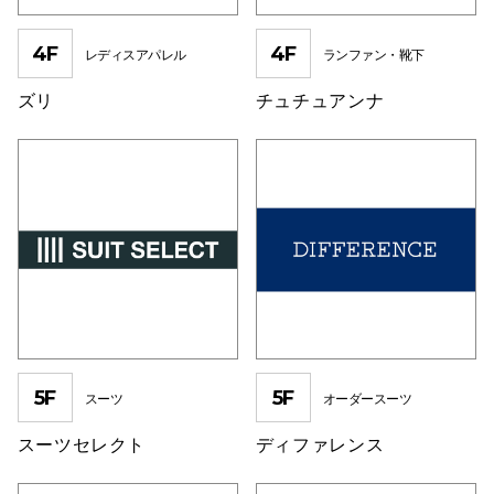
秋田オ
4F
4F
レディスアパレル
ランファン・靴下
高崎オ
ズリ
チュチュアンナ
新百合丘
三宮オ
キャナルシ
那覇オ
5F
5F
スーツ
オーダースーツ
横浜ビ
スーツセレクト
ディファレンス