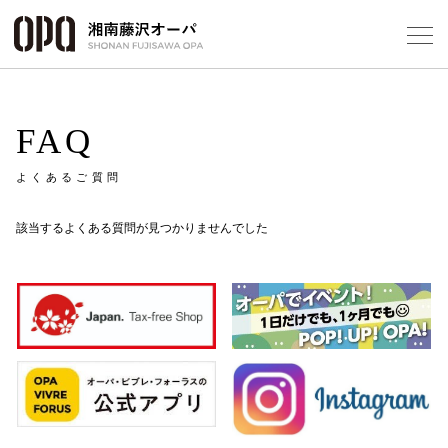
Select Language
▼
FAQ
よくあるご質問
フロアガ
該当するよくある質問が見つかりませんでした
ショップ
レストラ
施設案内
アクセス