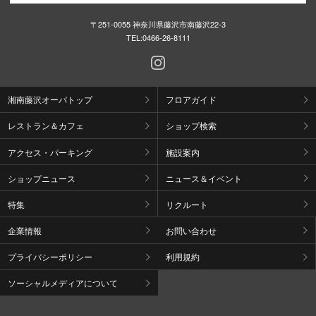
秋田オ
〒251-0055 神奈川県藤沢市南藤沢22-3
TEL:
0466-26-8111
高崎オ
新百合丘
湘南藤沢オーパトップ
フロアガイド
三宮オ
レストラン＆カフェ
ショップ検索
キャナルシ
アクセス・パーキング
施設案内
那覇オ
ショップニュース
ニュース＆イベント
特集
リクルート
企業情報
お問い合わせ
プライバシーポリシー
利用規約
横浜ビ
ソーシャルメディアについて