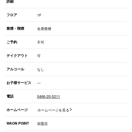
詳細
フロア
1F
仙台フォ
禁煙・喫煙
全席禁煙
ご予約
不可
テイクアウト
可
アルコール
なし
お子様サービス
―
電話
0466-20-5211
ホームページ
ホームページを見る
WAON POINT
加盟店