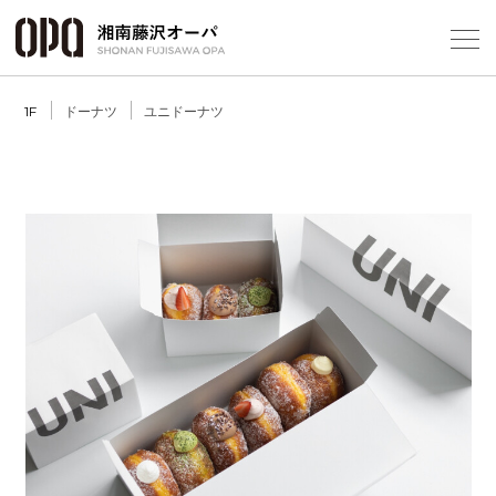
Select Language
▼
ドーナツ
ユニドーナツ
1F
フロアガ
ショップ
レストラ
Previous
Next
施設案内
アクセス