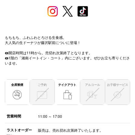
秋田オ
高崎オ
新百合丘
もちもち、ふわふわとろける生食感。
大人気の生ドーナツが藤沢駅前についに登場！
三宮オ
🍩開店時間は11時から。売切れ次第終了となります。
キャナルシ
🍩1階の「湘南イートイン・コート」内にございます。ぜひお立ち寄りくださ
いませ。
那覇オ
全席禁煙
ご予約
テイクアウト
アルコール
お子様サービス
横浜ビ
営業時間
11:00 ～ 17:00
ラストオーダー
販売は、売れ切れ次第終了いたします。