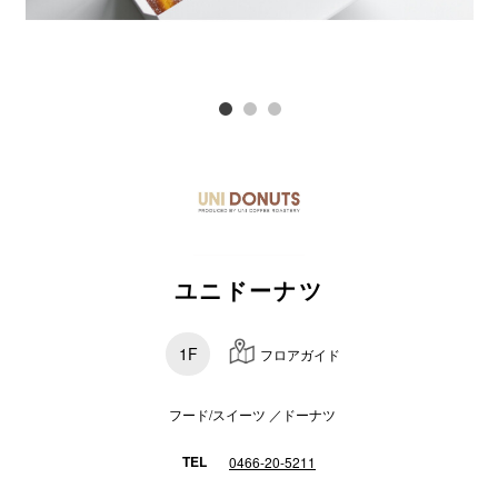
スタッフ
電話でお
公式SNS
企業情報
ユニドーナツ
お問い合わせ
プライバシー
1F
フロアガイド
利用規約
ソーシャルメ
フード/スイーツ ／ドーナツ
TEL
0466-20-5211