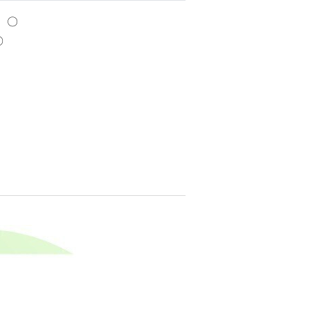
ド 〇
〇