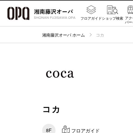
アク
フロアガイド
ショップ検索
パー
湘南藤沢オーパ ホーム
コカ
コカ
8F
フロアガイド