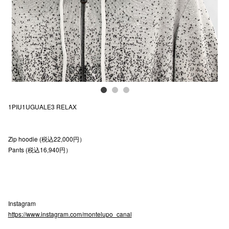
電話でお
公式SNS
企業情報
1PIU1UGUALE3 RELAX
お問い合わせ
プライバシー
Zip hoodie (税込22,000円）
利用規約
Pants (税込16,940円）
ソーシャルメ
Instagram
https://www.instagram.com/montelupo_canal
秋田オ