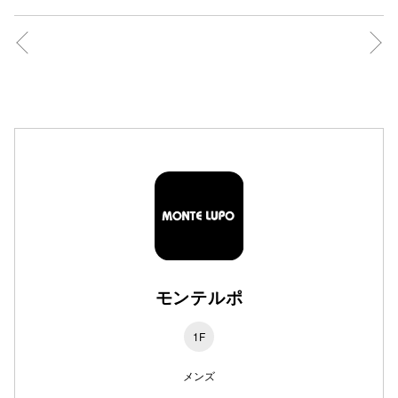
高崎オ
新百合丘
三宮オ
キャナルシ
那覇オ
モンテルポ
横浜ビ
1F
メンズ