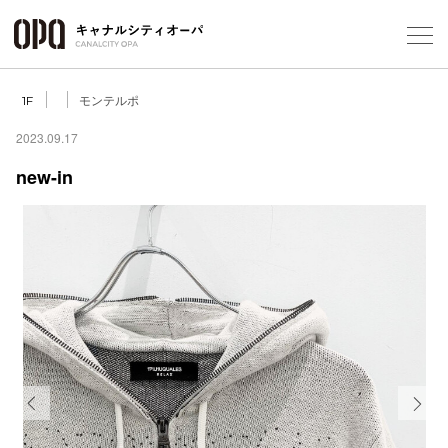
Foreign Customers
Select Language
▼
モンテルポ
1F
2023.09.17
new-in
フロアガ
ショップ
レストラ
施設案内
アクセス
Previous
Next
スタッフ