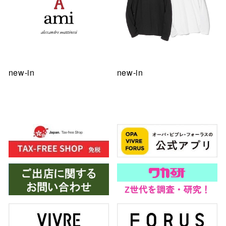
new-in
new-in