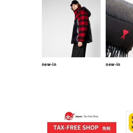
new-in
new-in