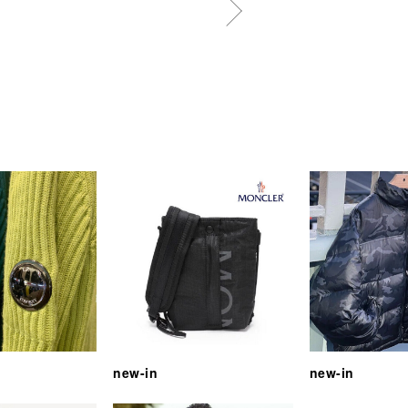
new-in
new-in