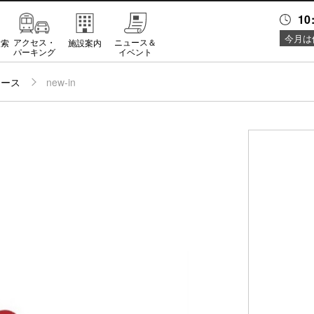
10
今月は
アクセス・
ニュース＆
検索
施設案内
パーキング
イベント
ュース
new-in