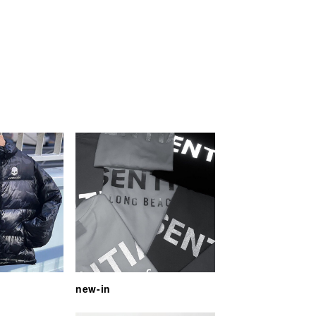
new-in