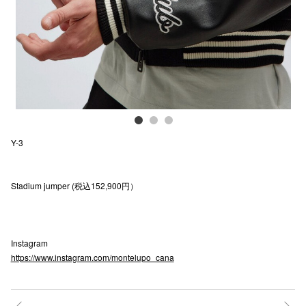
電話でお
公式SNS
企業情報
Y-3
お問い合わせ
プライバシー
Stadium jumper (税込152,900円）
利用規約
ソーシャルメ
Instagram
https://www.instagram.com/montelupo_cana
秋田オ