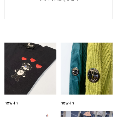
仙台フォ
new-in
new-in