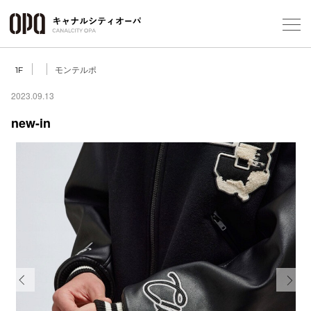
Foreign Customers
Select Language
▼
モンテルポ
1F
2023.09.13
new-in
フロアガ
ショップ
レストラ
施設案内
アクセス
Previous
Next
スタッフ