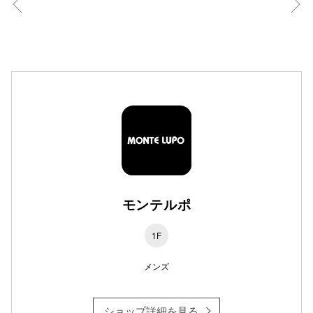
高崎オ
新百合丘
三宮オ
キャナルシ
那覇オ
モンテルポ
1F
横浜ビ
メンズ
ショップ詳細を見る