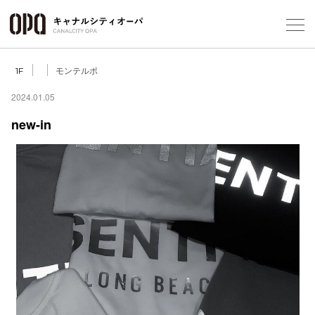
Foreign Customers
Select Language
▼
モンテルポ
1F
2024.01.05
new-in
フロアガ
ショップ
レストラ
施設案内
アクセス
スタッフ