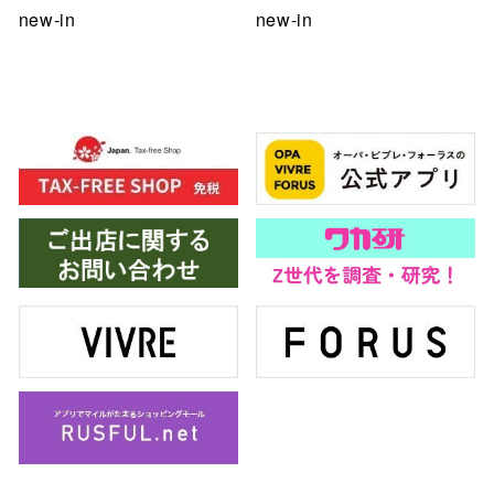
new-in
new-in