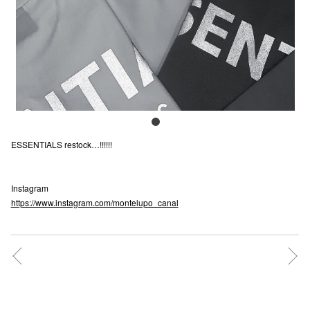
電話でお
公式SNS
企業情報
ESSENTIALS restock…!!!!!!
お問い合わせ
プライバシー
Instagram
利用規約
https://www.instagram.com/montelupo_canal
ソーシャルメ
秋田オ