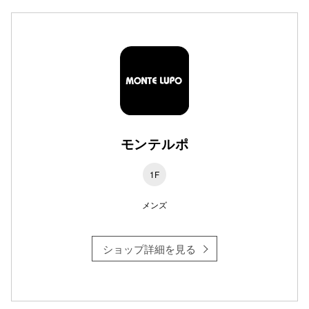
高崎オ
新百合丘
三宮オ
キャナルシ
那覇オ
モンテルポ
1F
メンズ
横浜ビ
ショップ詳細を見る