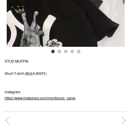
電話でお
公式SNS
企業情報
STUD MUFFIN
お問い合わせ
Short T-shirt (税込9,900円）
プライバシー
利用規約
instagram
ソーシャルメ
https://www.instagram.com/montelupo_canal
秋田オ