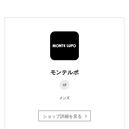
高崎オ
新百合丘
三宮オ
キャナルシ
那覇オ
モンテルポ
1F
メンズ
横浜ビ
ショップ詳細を見る