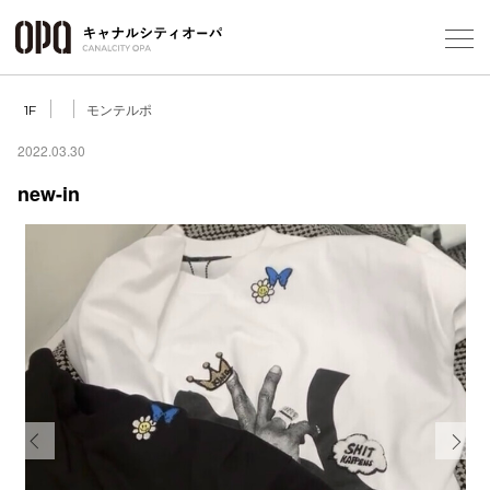
Foreign Customers
Select Language
▼
モンテルポ
1F
2022.03.30
new-in
フロアガ
ショップ
レストラ
施設案内
アクセス
Previous
Next
スタッフ