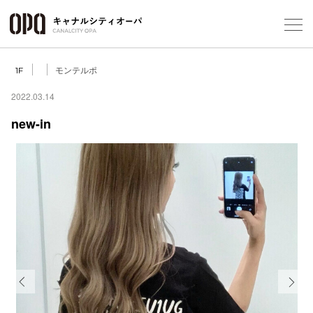
Foreign Customers
Select Language
▼
モンテルポ
1F
2022.03.14
new-in
フロアガ
ショップ
レストラ
施設案内
アクセス
Previous
Next
スタッフ