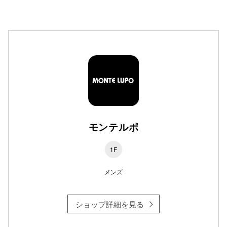
高崎オ
新百合丘
三宮オ
キャナルシ
那覇オ
モンテルポ
1F
メンズ
横浜ビ
ショップ詳細を見る