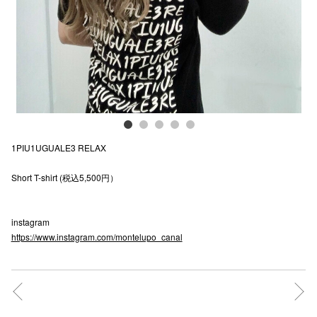
電話でお
公式SNS
企業情報
1PIU1UGUALE3 RELAX
お問い合わせ
Short T-shirt (税込5,500円）
プライバシー
利用規約
instagram
ソーシャルメ
https://www.instagram.com/montelupo_canal
秋田オ