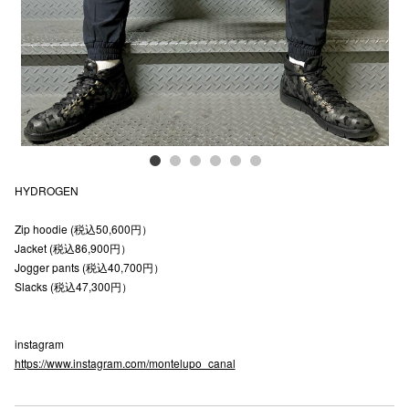
電話でお
公式SNS
企業情報
HYDROGEN
お問い合わせ
Zip hoodie (税込50,600円）
プライバシー
Jacket (税込86,900円）
利用規約
Jogger pants (税込40,700円）
Slacks (税込47,300円）
ソーシャルメ
instagram
https://www.instagram.com/montelupo_canal
秋田オ