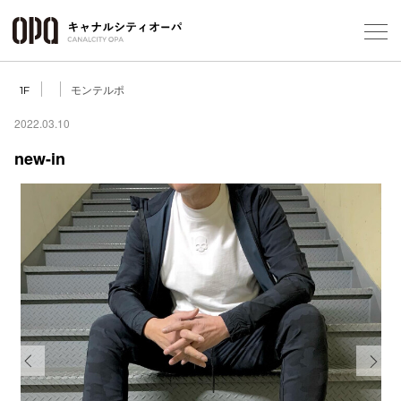
Foreign Customers
Select Language
▼
モンテルポ
1F
2022.03.10
new-in
フロアガ
ショップ
レストラ
施設案内
アクセス
Previous
Next
スタッフ