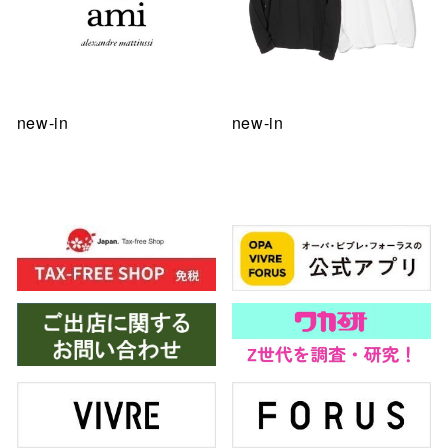
new-in
new-in