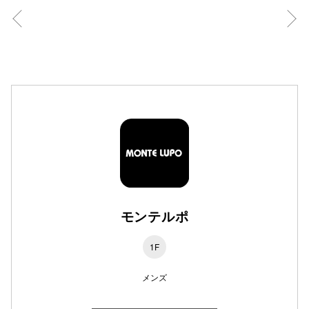
高崎オ
新百合丘
三宮オ
キャナルシ
那覇オ
モンテルポ
横浜ビ
1F
メンズ