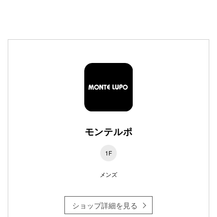
高崎オ
新百合丘
三宮オ
キャナルシ
那覇オ
モンテルポ
1F
横浜ビ
メンズ
ショップ詳細を見る