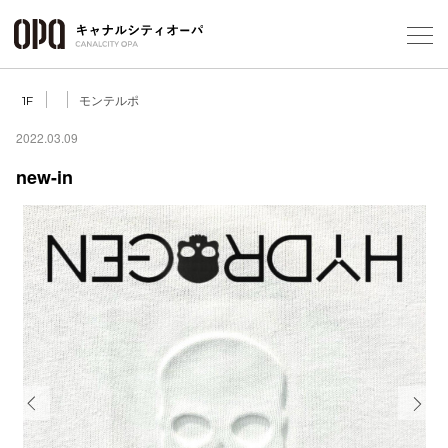
Foreign Customers
Select Language
▼
モンテルポ
1F
2022.03.09
new-in
フロアガ
ショップ
レストラ
施設案内
アクセス
Previous
Next
スタッフ