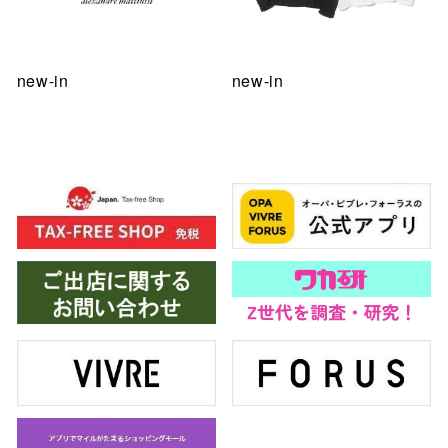
new-in
new-in