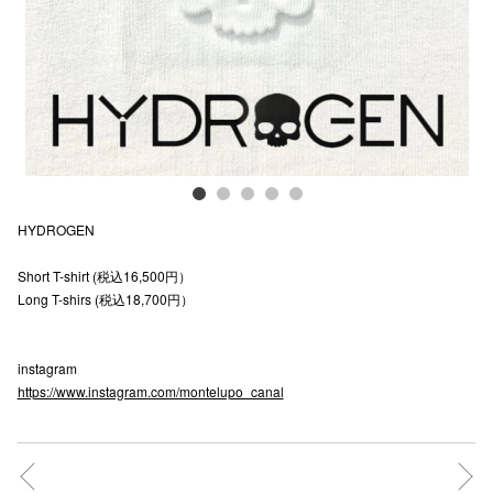
電話でお
公式SNS
企業情報
HYDROGEN
お問い合わせ
Short T-shirt (税込16,500円）
プライバシー
Long T-shirs (税込18,700円）
利用規約
ソーシャルメ
instagram
https://www.instagram.com/montelupo_canal
秋田オ