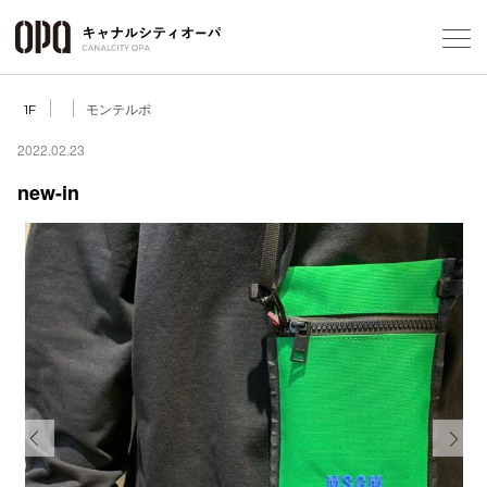
Foreign Customers
Select Language
▼
モンテルポ
1F
2022.02.23
new-in
フロアガ
ショップ
レストラ
施設案内
アクセス
Previous
Next
スタッフ