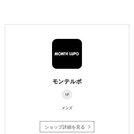
高崎オ
新百合丘
三宮オ
キャナルシ
那覇オ
モンテルポ
1F
横浜ビ
メンズ
ショップ詳細を見る