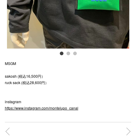
電話でお
公式SNS
企業情報
MSGM
お問い合わせ
sakosh (税込16,500円）
プライバシー
ruck sack (税込28,600円）
利用規約
ソーシャルメ
instagram
https://www.instagram.com/montelupo_canal
秋田オ