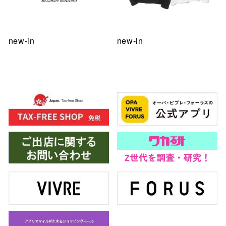
new-in
new-in