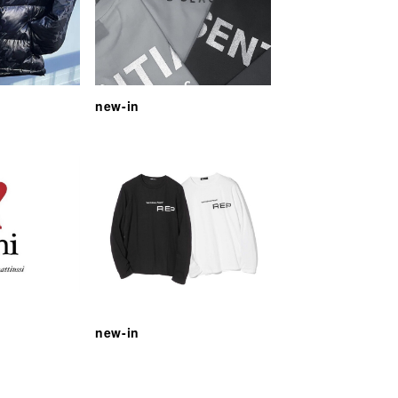
new-in
new-in