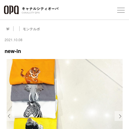
Foreign Customers
Select Language
▼
モンテルポ
1F
2021.10.08
new-in
フロアガ
ショップ
レストラ
施設案内
アクセス
Previous
Next
スタッフ