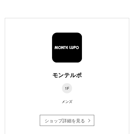
高崎オ
新百合丘
三宮オ
キャナルシ
那覇オ
モンテルポ
1F
メンズ
横浜ビ
ショップ詳細を見る