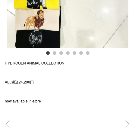
電話でお
公式SNS
企業情報
HYDROGEN ANIMAL COLLECTION
お問い合わせ
プライバシー
ALL税込24,200円
利用規約
ソーシャルメ
now available in-store
秋田オ