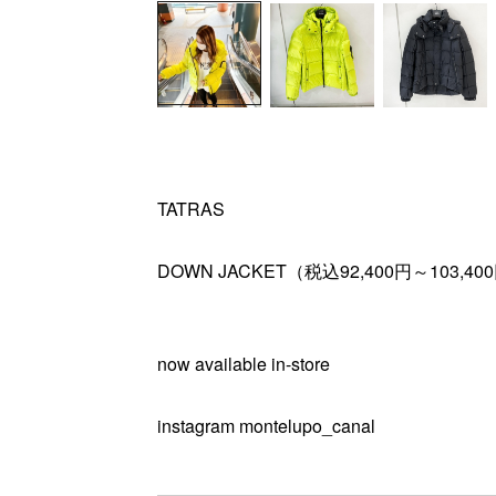
TATRAS
DOWN JACKET（税込92,400円～103,40
now available in-store
instagram montelupo_canal