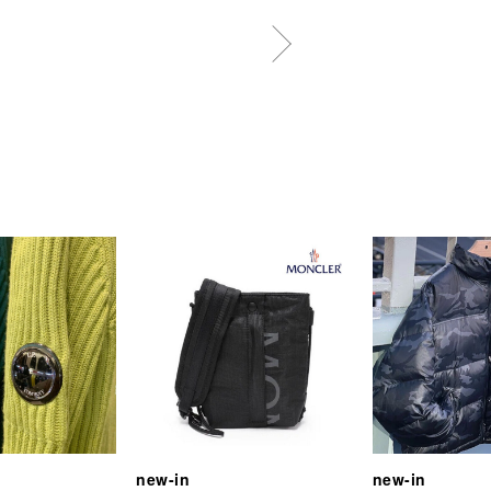
new-in
new-in