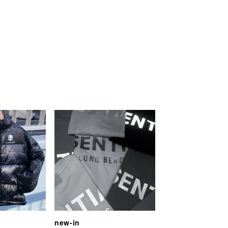
new-in