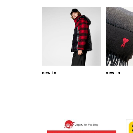
new-in
new-in