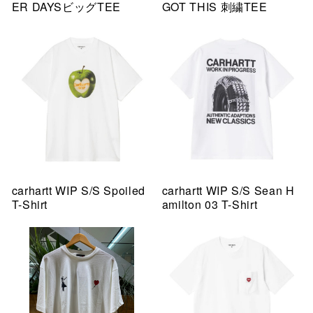
ER DAYSビッグTEE
GOT THIS 刺繍TEE
carhartt WIP S/S Spoiled
carhartt WIP S/S Sean H
T-Shirt
amilton 03 T-Shirt