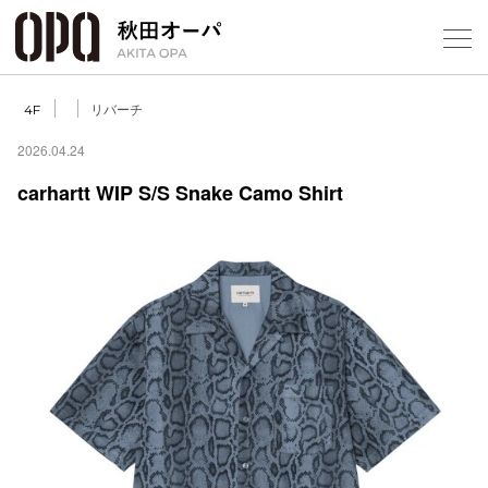
Select Language
▼
リバーチ
4F
2026.04.24
carhartt WIP S/S Snake Camo Shirt
フロアガ
ショップ
レストラ
施設案内
アクセス