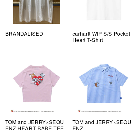
BRANDALISED
carhartt WIP S/S Pocket
Heart T-Shirt
TOM and JERRY×SEQU
TOM and JERRY×SEQU
ENZ HEART BABE TEE
ENZ