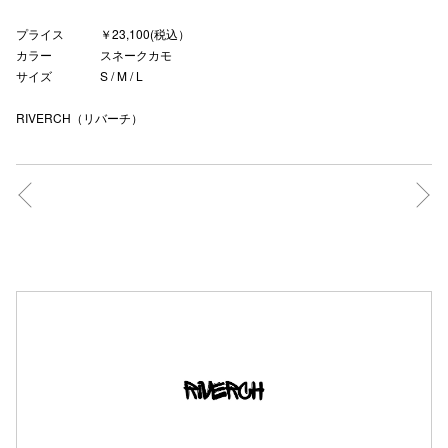
秋田オ
プライス ￥23,100(税込）
カラー スネークカモ
高崎オ
サイズ S / M / L
新百合丘
RIVERCH（リバーチ）
三宮オ
キャナルシ
那覇オ
横浜ビ