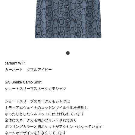
スタッフ
電話でお
公式SNS
carhartt WIP
企業情報
カーハート ダブルアイピー
お問い合わせ
S/S Snake Camo Shirt
プライバシー
ショートスリーブスネークカモシャツ
利用規約
ショートスリーブスネークカモシャツは
ミディアムウェイトのコットンツイル生地を使用し
ソーシャルメ
ゆったりとしたシルエットに仕上げられています
全体にスネークカモ柄がプリントされており
ボウリングカラーと胸ポケットがアクセントになっています
ネームがデザインを引き立てています