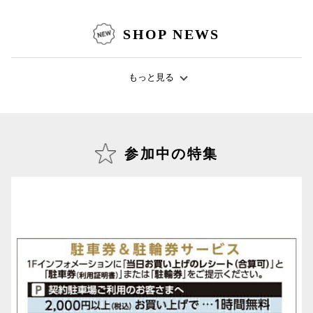
秋田オ
SHOP NEWS
高崎オ
新百合丘
もっと見る
三宮オ
キャナルシ
参加中の特集
那覇オ
横浜ビ