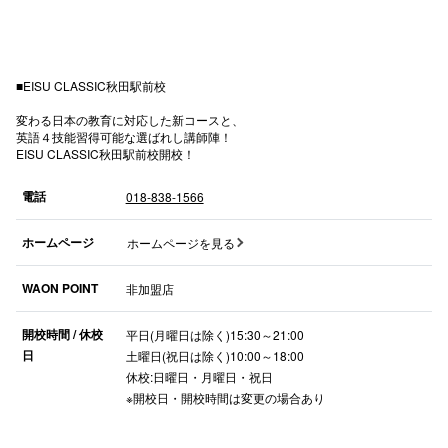
スタッフ
電話でお
■EISU CLASSIC秋田駅前校
変わる日本の教育に対応した新コースと、
公式SNS
英語４技能習得可能な選ばれし講師陣！
EISU CLASSIC秋田駅前校開校！
電話
018-838-1566
企業情報
ホームページ
ホームページを見る
お問い合わせ
WAON POINT
非加盟店
プライバシー
利用規約
開校時間 / 休校
平日(月曜日は除く)15:30～21:00
日
土曜日(祝日は除く)10:00～18:00
ソーシャルメ
休校:日曜日・月曜日・祝日
※開校日・開校時間は変更の場合あり