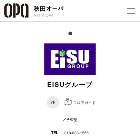
Select Language
▼
フロアガ
EISUグループ
ショップ
レストラ
7F
フロアガイド
施設案内
／学習塾
アクセス
TEL
018-838-1566