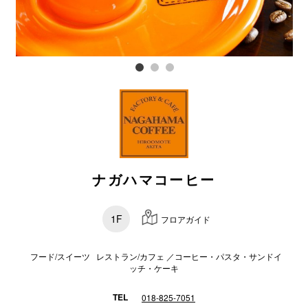
スタッフ
電話でお
公式SNS
企業情報
ナガハマコーヒー
お問い合わせ
プライバシー
1F
フロアガイド
利用規約
ソーシャルメ
フード/スイーツ レストラン/カフェ ／コーヒー・パスタ・サンドイ
ッチ・ケーキ
TEL
018-825-7051