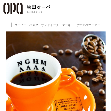
Select Language
▼
コーヒー・パスタ・サンドイッチ・ケーキ
ナガハマコーヒー
1F
フロアガ
ショップ
レストラ
Previous
Next
施設案内
アクセス