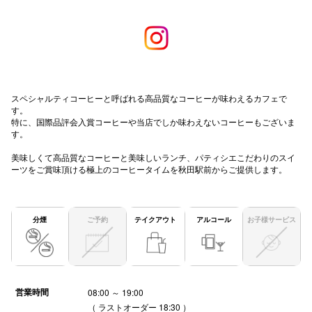
秋田オ
高崎オ
新百合丘
スペシャルティコーヒーと呼ばれる高品質なコーヒーが味わえるカフェで
三宮オ
す。
特に、国際品評会入賞コーヒーや当店でしか味わえないコーヒーもございま
キャナルシ
す。
那覇オ
美味しくて高品質なコーヒーと美味しいランチ、パティシエこだわりのスイ
ーツをご賞味頂ける極上のコーヒータイムを秋田駅前からご提供します。
分煙
ご予約
テイクアウト
アルコール
お子様サービス
横浜ビ
営業時間
08:00 ～ 19:00
（ ラストオーダー 18:30 ）