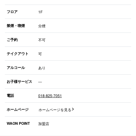
フロア
1F
禁煙・喫煙
分煙
仙台フォ
ご予約
不可
テイクアウト
可
アルコール
あり
お子様サービス
―
電話
018-825-7051
ホームページ
ホームページを見る
WAON POINT
加盟店