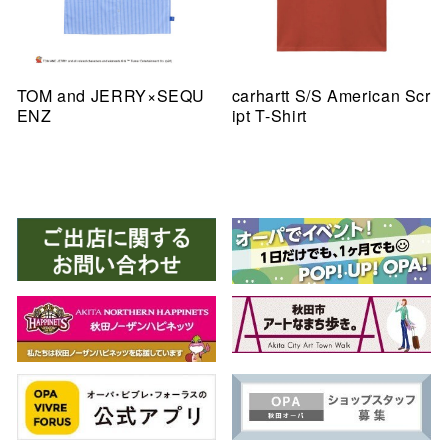
TOM and JERRY×SEQU
carhartt S/S American Scr
ENZ
ipt T-Shirt