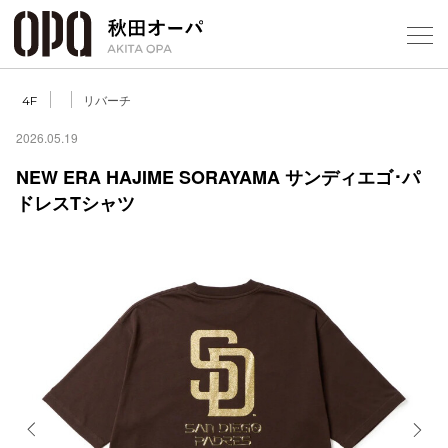
Select Language
▼
リバーチ
4F
2026.05.19
NEW ERA HAJIME SORAYAMA サンディエゴ･パ
ドレスTシャツ
フロアガ
ショップ
レストラ
施設案内
アクセス