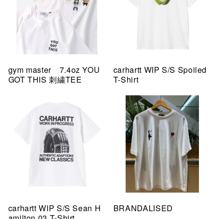
gym master 7.4oz YOU
carhartt WIP S/S Spoiled
GOT THIS 刺繍TEE
T-Shirt
carhartt WIP S/S Sean H
BRANDALISED
amilton 03 T-Shirt