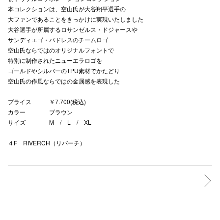
本コレクションは、空山氏が大谷翔平選手の
秋田オ
大ファンであることをきっかけに実現いたしました
大谷選手が所属するロサンゼルス・ドジャースや
高崎オ
サンディエゴ・パドレスのチームロゴ
空山氏ならではのオリジナルフォントで
新百合丘
特別に制作されたニューエラロゴを
ゴールドやシルバーのTPU素材でかたどり
三宮オ
空山氏の作風ならではの金属感を表現した
キャナルシ
プライス ￥7.700(税込)
那覇オ
カラー ブラウン
サイズ M / L / XL
４F RIVERCH（リバーチ）
横浜ビ