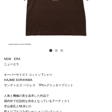
Previous
Next
スタッフ
電話でお
公式SNS
企業情報
NEW ERA
お問い合わせ
ニューエラ
プライバシー
オーバーサイズド コットン Tシャツ
HAJIME SORAYAMA
利用規約
サンディエゴ･パドレス TPU+グリッタープリント
ソーシャルメ
人体と機械の美を追求した作品で
国内外で伝説的な存在となっているアーティスト
空山基氏とMLBとの
初トリプルコラボレーシ ョンコレクション