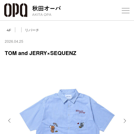
Select Language
▼
リバーチ
4F
2026.04.25
TOM and JERRY×SEQUENZ
フロアガ
ショップ
レストラ
施設案内
アクセス
Previous
Next