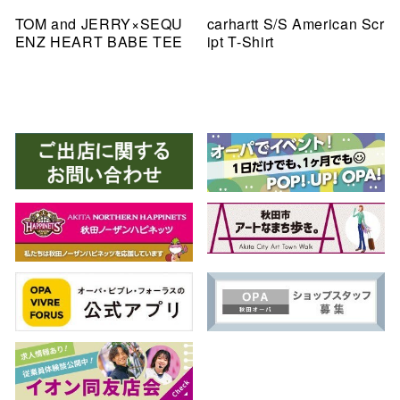
TOM and JERRY×SEQU
carhartt S/S American Scr
ENZ HEART BABE TEE
ipt T-Shirt