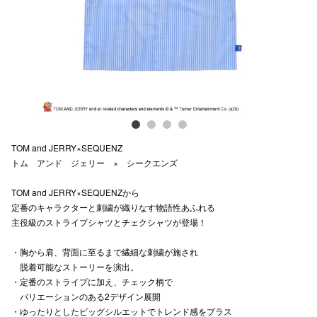
スタッフ
電話でお
公式SNS
TOM and JERRY×SEQUENZ
企業情報
トム アンド ジェリー × シークエンズ
お問い合わせ
TOM and JERRY×SEQUENZから
プライバシー
定番のキャラクターと刺繍が織りなす物語性あふれる
主役級のストライプシャツとチェクシャツが登場！
利用規約
・胸から肩、背面に至るまで繊細な刺繍が施され
ソーシャルメ
脱着可能なストーリーを演出。
・定番のストライプに加え、チェック柄で
バリエーションのある2デザイン展開
・ゆったりとしたビッグシルエットでトレンド感をプラス