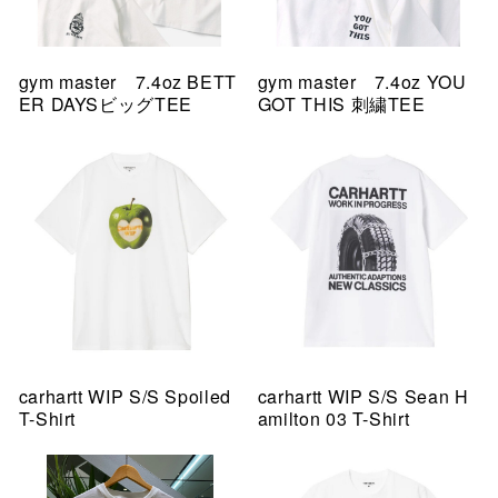
gym master 7.4oz BETT
gym master 7.4oz YOU
ER DAYSビッグTEE
GOT THIS 刺繍TEE
carhartt WIP S/S Spoiled
carhartt WIP S/S Sean H
T-Shirt
amilton 03 T-Shirt