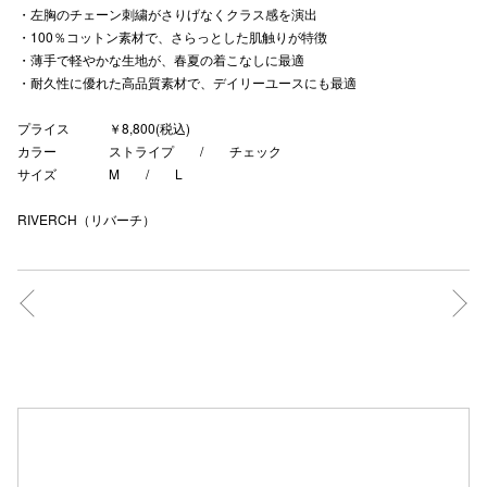
・左胸のチェーン刺繍がさりげなくクラス感を演出
秋田オ
・100％コットン素材で、さらっとした肌触りが特徴
・薄手で軽やかな生地が、春夏の着こなしに最適
高崎オ
・耐久性に優れた高品質素材で、デイリーユースにも最適
新百合丘
プライス ￥8,800(税込)
カラー ストライプ / チェック
三宮オ
サイズ M / L
キャナルシ
RIVERCH（リバーチ）
那覇オ
横浜ビ