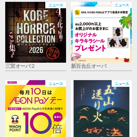
仙台フォ
ニュース
ニュース
三宮オーパ２
新百合丘オーパ
ニュース
ニュース