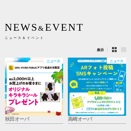
新百合丘
三宮オ
NEWS
EVENT
&
キャナルシ
ニュース＆イベント
那覇オ
表示
ニュース
ニュース
横浜ビ
秋田オーパ
高崎オーパ