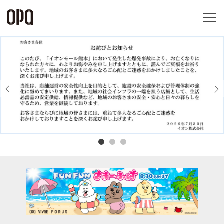
Foreign Customers
Select Language
▼
アクセス一覧
企業情報
お問い合わせ
Previous
Next
プライバシー
利用規約
ソーシャルメ
秋田オ
高崎オ