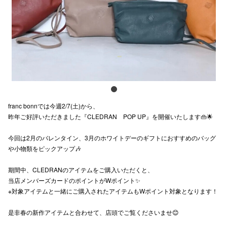
スタッフ
電話でお
公式SNS
franc bonnでは今週2/7(土)から、
企業情報
昨年ご好評いただきました『CLEDRAN POP UP』を開催いたします👜🌟
お問い合わせ
今回は2月のバレンタイン、3月のホワイトデーのギフトにおすすめのバッグ
プライバシー
や小物類をピックアップ🎶
利用規約
期間中、CLEDRANのアイテムをご購入いただくと、
当店メンバーズカードのポイントがWポイント✨
ソーシャルメ
※対象アイテムと一緒にご購入されたアイテムもWポイント対象となります！
是非春の新作アイテムと合わせて、店頭でご覧くださいませ😊