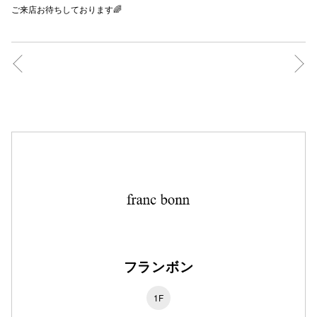
ご来店お待ちしております🌈
秋田オ
高崎オ
新百合丘
三宮オ
キャナルシ
那覇オ
フランボン
横浜ビ
1F