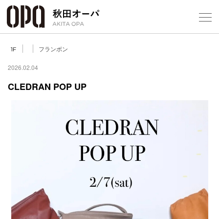
Select Language
▼
フランボン
1F
2026.02.04
CLEDRAN POP UP
フロアガ
ショップ
レストラ
施設案内
アクセス