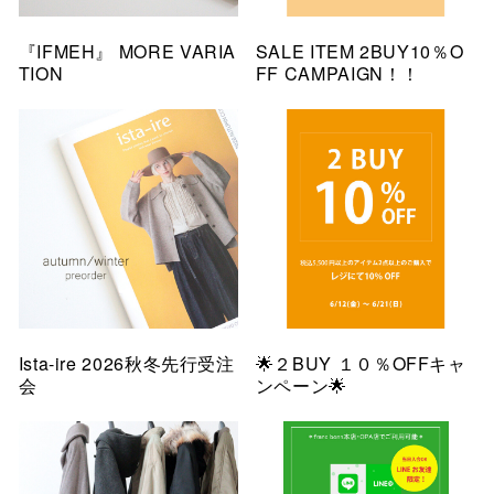
『IFMEH』 MORE VARIA
SALE ITEM 2BUY10％O
TION
FF CAMPAIGN！！
Ista-ire 2026秋冬先行受注
🌟２BUY １０％OFFキャ
会
ンペーン🌟