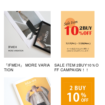
『IFMEH』 MORE VARIA
SALE ITEM 2BUY10％O
TION
FF CAMPAIGN！！