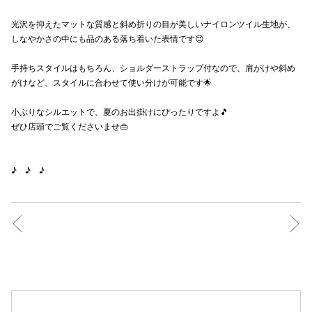
秋田オ
光沢を抑えたマットな質感と斜め折りの目が美しいナイロンツイル生地が、
しなやかさの中にも品のある落ち着いた表情です😌
高崎オ
手持ちスタイルはもちろん、ショルダーストラップ付なので、肩がけや斜め
新百合丘
がけなど、スタイルに合わせて使い分けが可能です🌟
三宮オ
小ぶりなシルエットで、夏のお出掛けにぴったりですよ🎵
ぜひ店頭でご覧くださいませ👜
キャナルシ
那覇オ
♪ ♪ ♪
横浜ビ