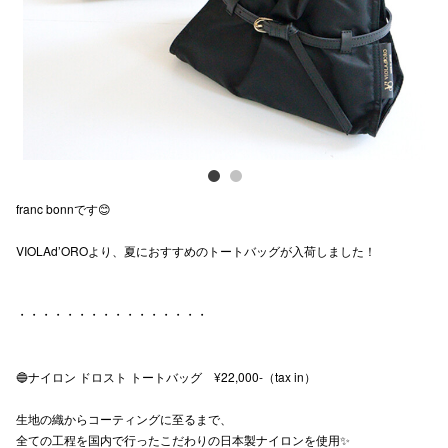
スタッフ
電話でお
公式SNS
franc bonnです😊
企業情報
VIOLAd’OROより、夏におすすめのトートバッグが入荷しました！
お問い合わせ
プライバシー
・・・・・・・・・・・・・・・・
利用規約
ソーシャルメ
🔵ナイロン ドロスト トートバッグ ¥22,000-（tax in）
生地の織からコーティングに至るまで、
全ての工程を国内で行ったこだわりの日本製ナイロンを使用✨