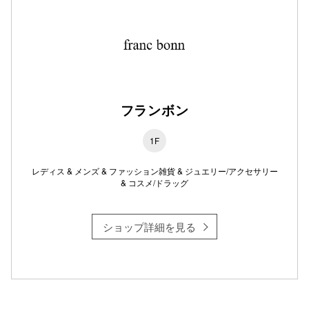
仙台フォ
フランボン
1F
レディス & メンズ & ファッション雑貨 & ジュエリー/アクセサリー
& コスメ/ドラッグ
ショップ詳細を見る