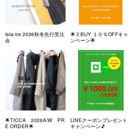
Ista-ire 2026秋冬先行受注
🌟２BUY １０％OFFキャ
会
ンペーン🌟
🌟TICCA 2026A/W PR
LINEクーポンプレゼント
E ORDER🌟
キャンペーン🎵