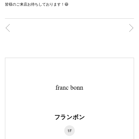
皆様のご来店お待ちしております！😆
秋田オ
高崎オ
新百合丘
三宮オ
キャナルシ
那覇オ
フランボン
横浜ビ
1F