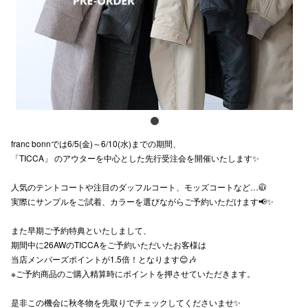
スタッフ
電話でお
公式SNS
franc bonnでは6/5(金)～6/10(水)までの期間、
企業情報
「TICCA」 のアウターを中心とした先行受注会を開催いたします✨
お問い合わせ
人気のテントコートや注目のダッフルコート、モッズコートなど…🧥
プライバシー
実際にサンプルをご試着、カラーを選びながらご予約いただけます📢✨
利用規約
また早期ご予約特典といたしまして、
期間中に26AWのTICCAをご予約いただいたお客様は
ソーシャルメ
当店メンバーズポイントが1.5倍！となります😊🎶
※ご予約商品のご購入精算時にポイントを押させていただきます。
是非この機会に秋冬物を先取りでチェックしてくださいませ✨