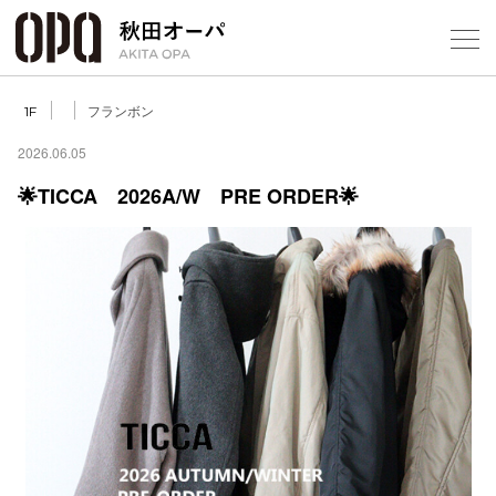
Select Language
▼
フランボン
1F
2026.06.05
🌟TICCA 2026A/W PRE ORDER🌟
フロアガ
ショップ
レストラ
施設案内
アクセス