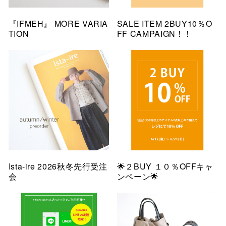
『IFMEH』 MORE VARIA
SALE ITEM 2BUY10％O
TION
FF CAMPAIGN！！
Ista-ire 2026秋冬先行受注
🌟２BUY １０％OFFキャ
会
ンペーン🌟