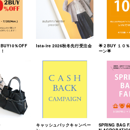
 2BUY10％OFF
Ista-ire 2026秋冬先行受注会
🌟２BUY １０
！！
ーン🌟
O
キャッシュバックキャンペー
SPRING BAG F
ン
N ACROBATIC