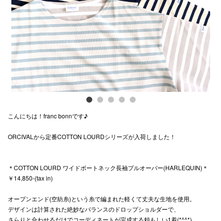
Previous
Next
スタッフ
電話でお
公式SNS
企業情報
こんにちは！franc bonnです♪
お問い合わせ
ORCIVALから定番COTTON LOURDシリーズが入荷しました！
プライバシー
利用規約
＊COTTON LOURD ワイドボートネック長袖プルオーバー(HARLEQUIN)＊
ソーシャルメ
￥14,850-(tax in)
オープンエンド(空紡糸)という糸で編まれた軽くて丈夫な生地を使用。
デザインは計算された絶妙なバランスのドロップショルダーで、
さらりと合わせるだけでコーディネートが完成する頼もしい1着(*^^*)