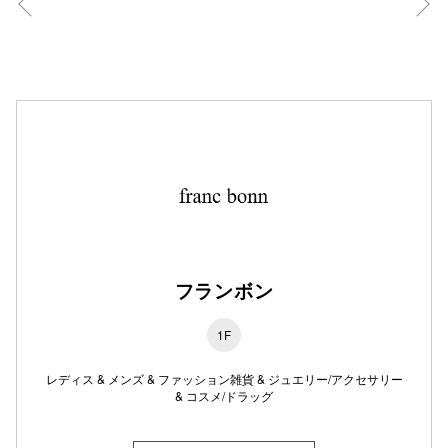
仙台フォ
フランボン
1F
レディス & メンズ & ファッション雑貨 & ジュエリー/アクセサリー
& コスメ/ドラッグ