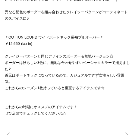
秋田オ
異なる配色のボーダーを組み合わせたクレイジーパターンがコーディネート
のスパイスに♪
高崎オ
新百合丘
＊COTTON LOURD ワイドボートネック長袖プルオーバー＊
￥12,650-(tax in)
三宮オ
キャナルシ
クレイジーパターンと同じデザインのボーダー＆無地バージョン◎
ボーダーは秋らしい3色に、無地は合わせやすいベーシックカラーで揃えまし
那覇オ
た♪
首元はボートネックになっているので、カジュアルすぎず女性らしい雰囲
気。
これからのシーズン1枚持っていると重宝するアイテムです☆
これからの時期にオススメのアイテムです！
ぜひ店頭でチェックしてくださいね☆
横浜ビ