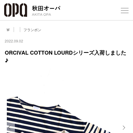
Select Language
▼
フランボン
1F
2022.09.02
ORCIVAL COTTON LOURDシリーズ入荷しました
♪
フロアガ
ショップ
レストラ
施設案内
アクセス