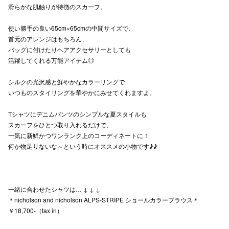
滑らかな肌触りが特徴のスカーフ。
秋田オ
使い勝手の良い65cm×65cmの中間サイズで、
高崎オ
首元のアレンジはもちろん、
バッグに付けたりヘアアクセサリーとしても
新百合丘
活躍してくれる万能アイテム◎
三宮オ
シルクの光沢感と鮮やかなカラーリングで
いつものスタイリングを華やかにみせてくれますよ。
キャナルシ
Tシャツにデニムパンツのシンプルな夏スタイルも
那覇オ
スカーフをひとつ取り入れるだけで、
一気に新鮮かつワンランク上のコーディネートに！
何か物足りないな～という時にオススメの小物です♪♪
一緒に合わせたシャツは… ↓ ↓ ↓
横浜ビ
＊nicholson and nicholson ALPS-STRIPE ショールカラーブラウス＊
￥18,700-（tax in）