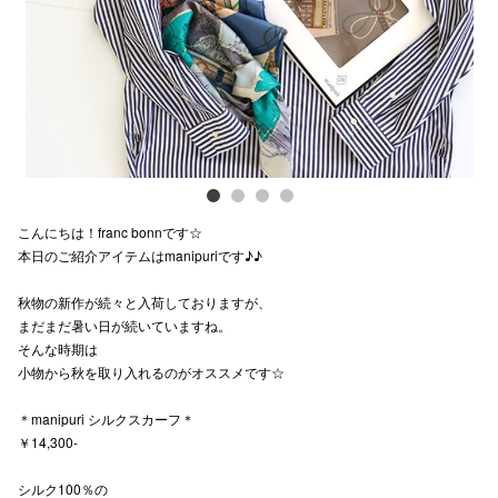
スタッフ
電話でお
公式SNS
こんにちは！franc bonnです☆
企業情報
本日のご紹介アイテムはmanipuriです♪♪
お問い合わせ
秋物の新作が続々と入荷しておりますが、
プライバシー
まだまだ暑い日が続いていますね。
そんな時期は
利用規約
小物から秋を取り入れるのがオススメです☆
ソーシャルメ
＊manipuri シルクスカーフ＊
￥14,300-
シルク100％の