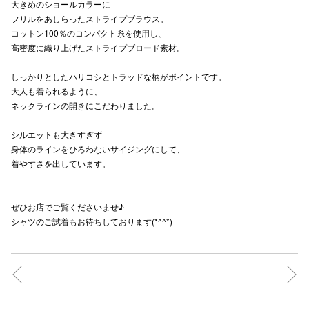
大きめのショールカラーに
フリルをあしらったストライプブラウス。
コットン100％のコンパクト糸を使用し、
高密度に織り上げたストライプブロード素材。
仙台フォ
しっかりとしたハリコシとトラッドな柄がポイントです。
大人も着られるように、
ネックラインの開きにこだわりました。
シルエットも大きすぎず
身体のラインをひろわないサイジングにして、
着やすさを出しています。
ぜひお店でご覧くださいませ♪
シャツのご試着もお待ちしております(*^^*)