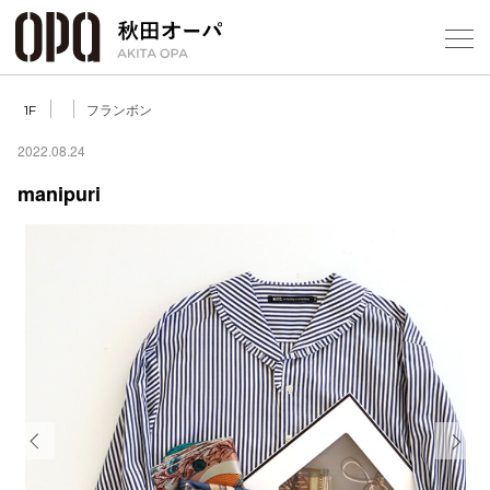
Select Language
▼
フランボン
1F
2022.08.24
manipuri
フロアガ
ショップ
レストラ
施設案内
アクセス
Previous
Next