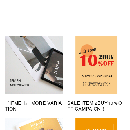
『IFMEH』 MORE VARIA
SALE ITEM 2BUY10％O
TION
FF CAMPAIGN！！