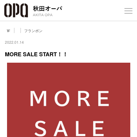
Select Language
▼
フランボン
1F
2022.01.14
MORE SALE START！！
フロアガ
ショップ
レストラ
施設案内
アクセス