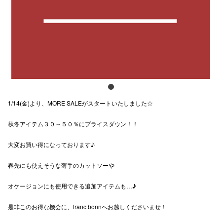
スタッフ
電話でお
公式SNS
1/14(金)より、MORE SALEがスタートいたしました☆
企業情報
秋冬アイテム３０～５０％にプライスダウン！！
お問い合わせ
プライバシー
大変お買い得になっております♪
利用規約
春先にも使えそうな薄手のカットソーや
ソーシャルメ
オケージョンにも使用できる追加アイテムも…♪
是非このお得な機会に、franc bonnへお越しくださいませ！