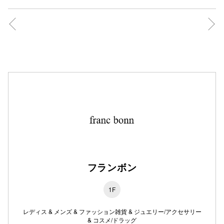
秋田オ
高崎オ
新百合丘
三宮オ
キャナルシ
那覇オ
フランボン
1F
横浜ビ
レディス & メンズ & ファッション雑貨 & ジュエリー/アクセサリー
& コスメ/ドラッグ