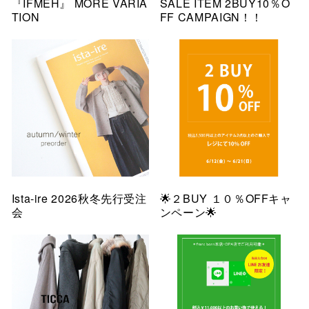
『IFMEH』 MORE VARIA
SALE ITEM 2BUY10％O
TION
FF CAMPAIGN！！
Ista-ire 2026秋冬先行受注
🌟２BUY １０％OFFキャ
会
ンペーン🌟