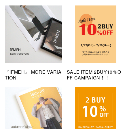
『IFMEH』 MORE VARIA
SALE ITEM 2BUY10％O
TION
FF CAMPAIGN！！