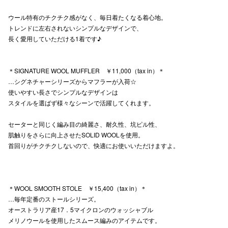
秋田オ
ウール特有のチクチク感がなく、毎日着たくなる着心地。
トレンドに左右されないシンプルなデザインで、
高崎オ
長く愛用していただける1着です♪
新百合丘
＊SIGNATURE WOOL MUFFLER ￥11,000（tax in）＊
三宮オ
…シグネチャーシリーズからマフラーが入荷☆
使いやすい長さでシンプルなデザインは
キャナルシ
スタイルを選ばず様々なシーンで活躍してくれます。
那覇オ
セーターと同じく編み目の綺麗さ、耐久性、坑ピル性、
肌触りをさらに向上させたSOLID WOOLを使用。
首回りがチクチクしないので、快適にお使いいただけますよ。
＊WOOL SMOOTH STOLE ￥15,400（tax in）＊
横浜ビ
…毎年定番のストールシリーズ。
オーストラリア産17．5マイクロンのウォッシャブル
メリノウールを使用したスムース編みのアイテムです。