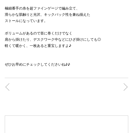
極細番手の糸を超ファインゲージで編み立て、
滑らかな肌触りと光沢、キックバック性を兼ね揃えた
ストールになっています。
仙台フォ
ボリュームがあるので首に巻くだけでなく
肩から掛けたり、デスクワーク中などにひざ掛けにしても◎
軽くて暖かく、一枚あると重宝しますよ♪
ぜひお早めにチェックしてくださいね♪♪