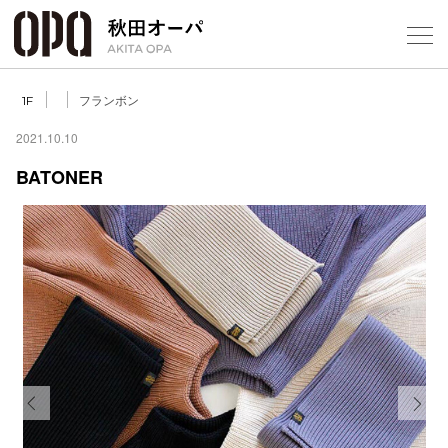
Select Language
▼
フランボン
1F
2021.10.10
BATONER
フロアガ
ショップ
レストラ
施設案内
アクセス
Previous
Next