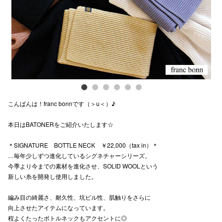
スタッフ
電話でお
公式SNS
こんばんは！franc bonnです（＞u＜）♪
企業情報
本日はBATONERをご紹介いたします☆
お問い合わせ
プライバシー
＊SIGNATURE BOTTLE NECK ￥22,000（tax in）＊
…毎年少しずつ進化しているシグネチャーシリーズ。
利用規約
今季より今までの素材を進化させ、SOLID WOOLという
新しい糸を開発し使用しました。
ソーシャルメ
編み目の綺麗さ、耐久性、坑ピル性、肌触りをさらに
向上させたアイテムになっています。
程よくたったボトルネックもアクセントに◎