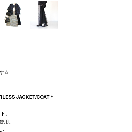
す☆
ARLESS JACKET/COAT＊
ート。
使用。
い