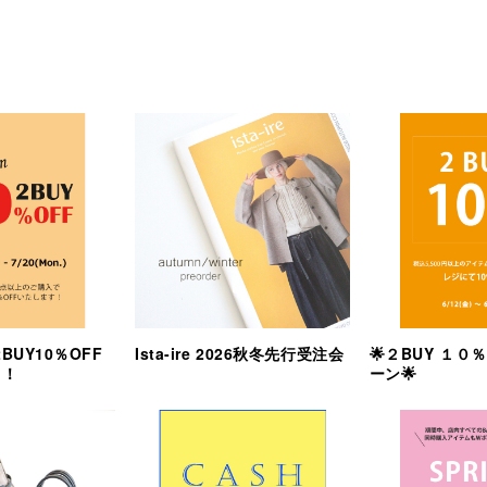
 2BUY10％OFF
Ista-ire 2026秋冬先行受注会
🌟２BUY １０
！！
ーン🌟