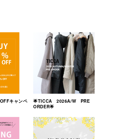
％OFFキャンペ
🌟TICCA 2026A/W PRE
ORDER🌟