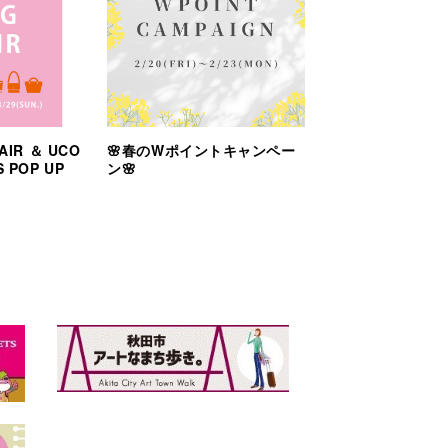
AIR ＆ UCO
🌸春のWポイントキャンペー
S POP UP
ン🌸