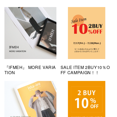
『IFMEH』 MORE VARIA
SALE ITEM 2BUY10％O
TION
FF CAMPAIGN！！