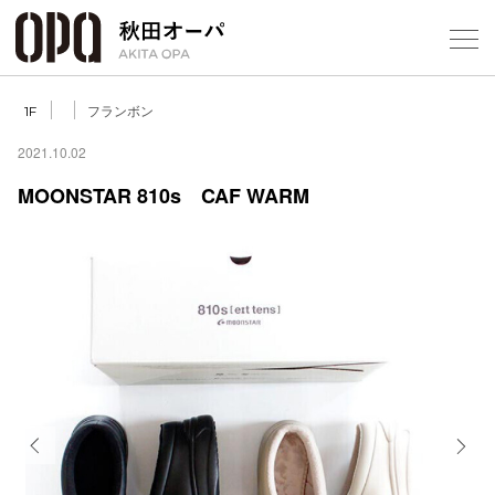
Select Language
▼
フランボン
1F
2021.10.02
MOONSTAR 810s CAF WARM
フロアガ
ショップ
レストラ
施設案内
アクセス
Previous
Next