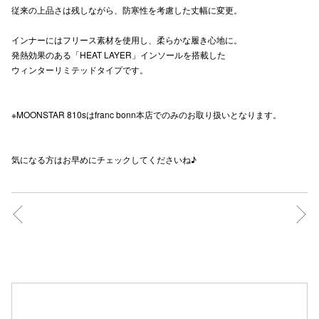
従来の上品さは残しながら、防寒性を考慮した丈幅に変更。
秋田オ
インナーにはフリース素材を使用し、柔らかな履き心地に。
高崎オ
発熱効果のある「HEAT LAYER」インソールを搭載した
ウィンターリミテッドタイプです。
新百合丘
三宮オ
※MOONSTAR 810sはfranc bonn本店でのみのお取り扱いとなります。
キャナルシ
気になる方はお早めにチェックしてくださいね♪
那覇オ
横浜ビ