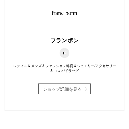
仙台フォ
フランボン
1F
レディス & メンズ & ファッション雑貨 & ジュエリー/アクセサリー
& コスメ/ドラッグ
ショップ詳細を見る