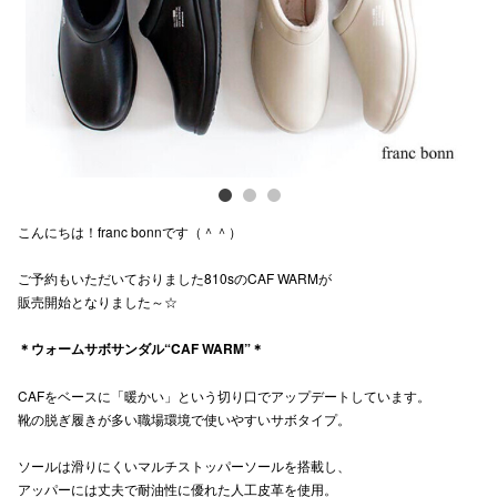
スタッフ
電話でお
公式SNS
こんにちは！franc bonnです（＾＾）
企業情報
ご予約もいただいておりました810sのCAF WARMが
お問い合わせ
販売開始となりました～☆
プライバシー
＊ウォームサボサンダル“CAF WARM”＊
利用規約
CAFをベースに「暖かい」という切り口でアップデートしています。
ソーシャルメ
靴の脱ぎ履きが多い職場環境で使いやすいサボタイプ。
ソールは滑りにくいマルチストッパーソールを搭載し、
アッパーには丈夫で耐油性に優れた人工皮革を使用。