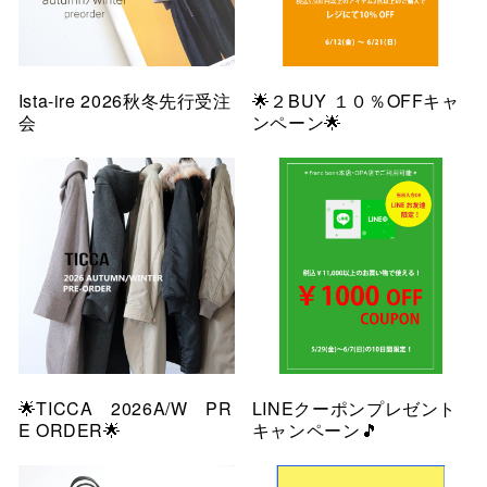
Ista-ire 2026秋冬先行受注
🌟２BUY １０％OFFキャ
会
ンペーン🌟
🌟TICCA 2026A/W PR
LINEクーポンプレゼント
E ORDER🌟
キャンペーン🎵