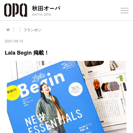
Select Language
▼
フランボン
1F
2021.09.14
Lala Begin 掲載！
フロアガ
ショップ
レストラ
施設案内
アクセス