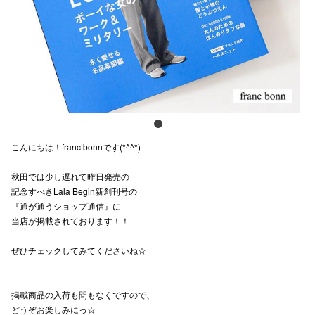
スタッフ
電話でお
公式SNS
こんにちは！franc bonnです(*^^*)
企業情報
秋田では少し遅れて昨日発売の
お問い合わせ
記念すべきLala Begin新創刊号の
プライバシー
『通が通うショップ通信』に
当店が掲載されております！！
利用規約
ぜひチェックしてみてくださいね☆
ソーシャルメ
掲載商品の入荷も間もなくですので、
どうぞお楽しみにっ☆