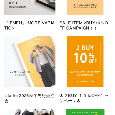
『IFMEH』 MORE VARIA
SALE ITEM 2BUY10％O
TION
FF CAMPAIGN！！
Ista-ire 2026秋冬先行受注
🌟２BUY １０％OFFキャ
会
ンペーン🌟