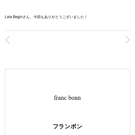
秋田オ
Lala Beginさん、今回もありがとうございました！
高崎オ
新百合丘
三宮オ
キャナルシ
那覇オ
横浜ビ
フランボン