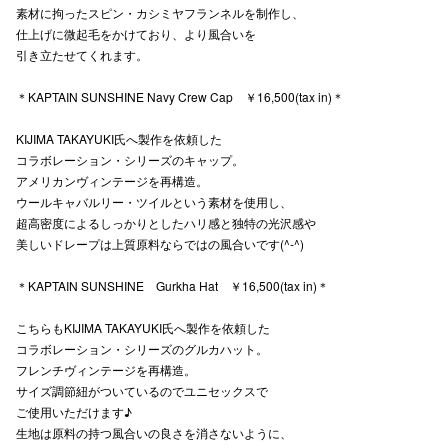
素材に拘ったスピン・カシミヤフランネルを制作し、
秋田オ
仕上げに微起毛をかけており、より風合いを
引き立たせてくれます。
高崎オ
＊KAPTAIN SUNSHINE Navy Crew Cap ￥16,500(tax in)＊
新百合丘
KIJIMA TAKAYUKI氏へ製作を依頼した
三宮オ
コラボレーション・シリーズのキャップ。
アメリカンヴィンテージを再構造。
キャナルシ
ウールキャバルリー・ツイルという素材を使用し、
超高密度によるしっかりとしたハリ感と独特の光沢感や
那覇オ
美しいドレープは上質原料ならではの風合いです(^-^)
＊KAPTAIN SUNSHINE Gurkha Hat ￥16,500(tax in)＊
こちらもKIJIMA TAKAYUKI氏へ製作を依頼した
コラボレーション・シリーズのグルカハット。
フレンチヴィンテージを再構造。
横浜ビ
サイズ調節紐がついているのでユニセックスで
ご使用いただけます♪
生地は原料の持つ風合いの良さを消さないように、