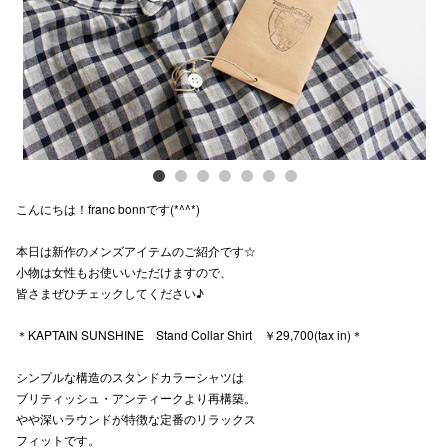
スタッフ
電話でお
公式SNS
こんにちは！franc bonnです(*^^*)
企業情報
本日は新作のメンズアイテムのご紹介です☆
お問い合わせ
小物は女性もお使いいただけますので、
プライバシー
皆さまぜひチェックしてください♪
利用規約
＊KAPTAIN SUNSHINE Stand Collar Shirt ￥29,700(tax in)＊
ソーシャルメ
シンプルな構造のスタンドカラーシャツは
ブリティッシュ・アンティークより再構築。
やや深いラウンドが特徴な定番のリラックス
フィットです。