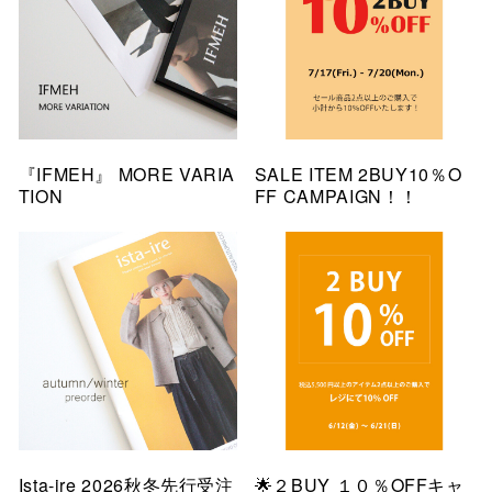
『IFMEH』 MORE VARIA
SALE ITEM 2BUY10％O
TION
FF CAMPAIGN！！
Ista-ire 2026秋冬先行受注
🌟２BUY １０％OFFキャ