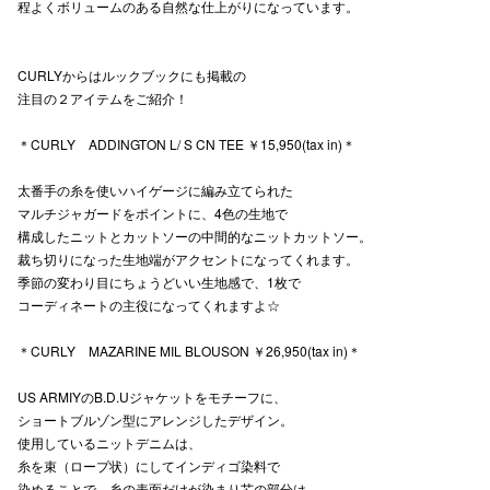
程よくボリュームのある自然な仕上がりになっています。
CURLYからはルックブックにも掲載の
仙台フォ
注目の２アイテムをご紹介！
＊CURLY ADDINGTON L/ S CN TEE ￥15,950(tax in)＊
太番手の糸を使いハイゲージに編み立てられた
マルチジャガードをポイントに、4色の生地で
構成したニットとカットソーの中間的なニットカットソー。
裁ち切りになった生地端がアクセントになってくれます。
季節の変わり目にちょうどいい生地感で、1枚で
コーディネートの主役になってくれますよ☆
＊CURLY MAZARINE MIL BLOUSON ￥26,950(tax in)＊
US ARMIYのB.D.Uジャケットをモチーフに、
ショートブルゾン型にアレンジしたデザイン。
使用しているニットデニムは、
糸を束（ロープ状）にしてインディゴ染料で
染めることで、糸の表面だけが染まり芯の部分は