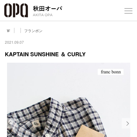
Select Language
▼
フランボン
1F
2021.09.07
KAPTAIN SUNSHINE ＆ CURLY
フロアガ
ショップ
レストラ
施設案内
アクセス
Previous
Next