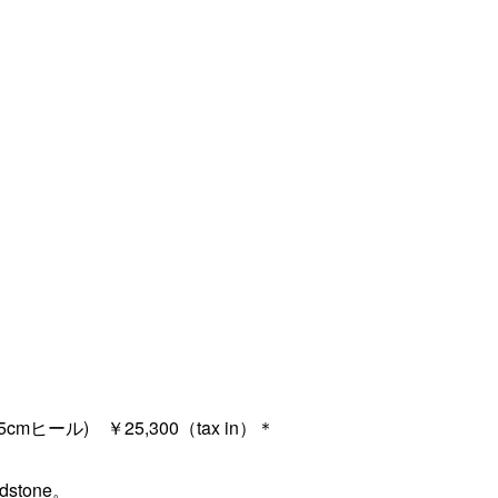
mヒール) ￥25,300（tax in）＊
tone。