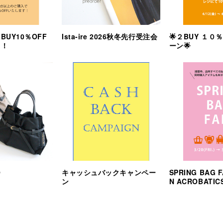
 2BUY10％OFF
Ista-ire 2026秋冬先行受注会
🌟２BUY １０
！！
ーン🌟
O
キャッシュバックキャンペー
SPRING BAG F
ン
N ACROBATIC