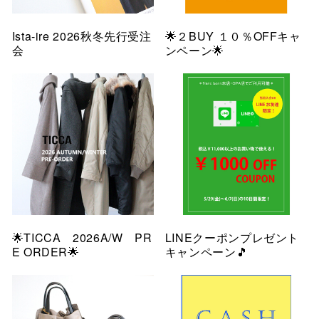
Ista-ire 2026秋冬先行受注
🌟２BUY １０％OFFキャ
会
ンペーン🌟
🌟TICCA 2026A/W PR
LINEクーポンプレゼント
E ORDER🌟
キャンペーン🎵