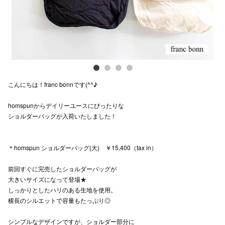
スタッフ
電話でお
公式SNS
こんにちは！franc bonnです(^^♪
homspunからデイリーユースにぴったりな
企業情報
ショルダーバッグが入荷いたしました！
お問い合わせ
プライバシー
＊homspun ショルダーバッグ(大) ￥15,400（tax in）
利用規約
前回すぐに完売したショルダーバッグが
大きいサイズになって登場★
ソーシャルメ
しっかりとしたハリのある生地を使用。
横長のシルエットで容量もたっぷり◎
シンプルなデザインですが、ショルダー部分に