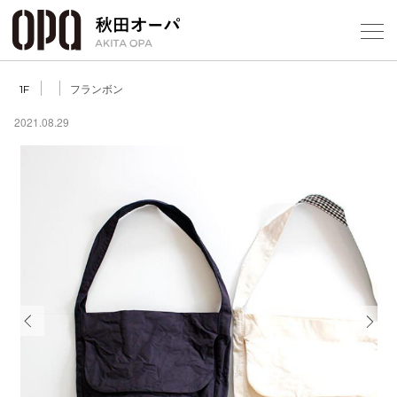
Select Language
▼
フランボン
1F
2021.08.29
フロアガ
ショップ
レストラ
施設案内
Previous
Next
アクセス