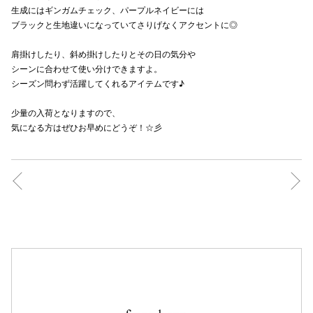
生成にはギンガムチェック、パープルネイビーには
秋田オ
ブラックと生地違いになっていてさりげなくアクセントに◎
高崎オ
肩掛けしたり、斜め掛けしたりとその日の気分や
シーンに合わせて使い分けできますよ。
新百合丘
シーズン問わず活躍してくれるアイテムです♪
三宮オ
少量の入荷となりますので、
気になる方はぜひお早めにどうぞ！☆彡
キャナルシ
那覇オ
横浜ビ