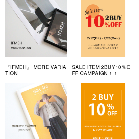
『IFMEH』 MORE VARIA
SALE ITEM 2BUY10％O
TION
FF CAMPAIGN！！