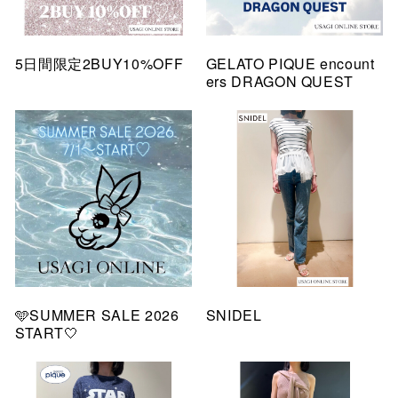
5日間限定2BUY10%OFF
GELATO PIQUE encount
ers DRAGON QUEST
🩵SUMMER SALE 2026
SNIDEL
START🤍