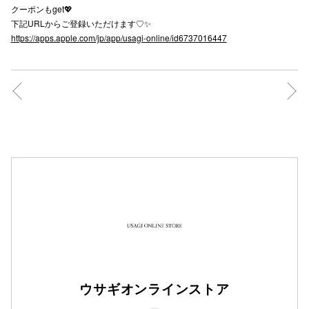
クーポンもget💖
秋田オ
下記URLからご登録いただけます♡✨
https://apps.apple.com/jp/app/usagi-online/id6737016447
高崎オ
新百合丘
三宮オ
キャナルシ
那覇オ
横浜ビ
ウサギオンラインストア