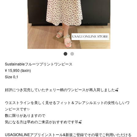
スタッフ
電話でお
公式SNS
Sustainableフルーツプリントワンピース
企業情報
¥ 15,950 (taxin)
Size 0,1
お問い合わせ
プライバシー
好評につき完売していたチェリー柄のワンピースが再入荷しました🍒
利用規約
ウエストラインを美しく見せるフィット＆フレアシルエットの女性らしいワ
ンピースです✨
ソーシャルメ
数に限りがありますので
気になる方は早めのご来店がおすすめです🐰🍒
USAGIONLINEアプリインストール&新規ご登録でその場でご利用いただける