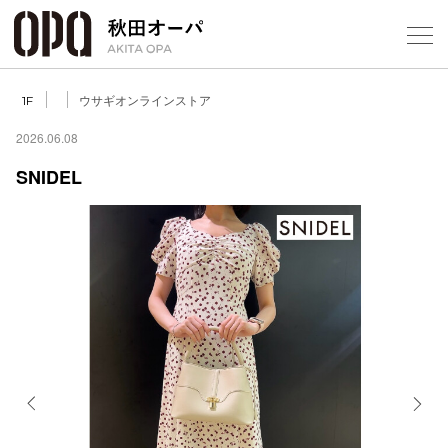
Select Language
▼
ウサギオンラインストア
1F
2026.06.08
SNIDEL
フロアガ
ショップ
レストラ
施設案内
アクセス
Previous
Next