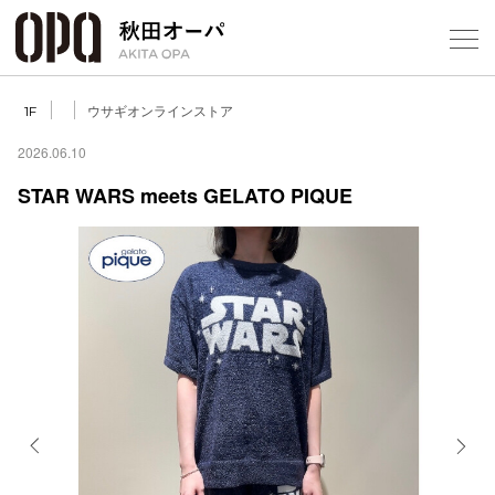
Select Language
▼
ウサギオンラインストア
1F
2026.06.10
STAR WARS meets GELATO PIQUE
フロアガ
ショップ
レストラ
施設案内
アクセス
Previous
Next