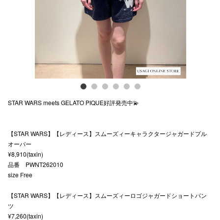
スタッフ
電話でお
公式SNS
STAR WARS meets GELATO PIQUE好評発売中💫
企業情報
お問い合わせ
【STAR WARS】【レディース】スムーズィーキャラクタージャガードプル
プライバシー
オーバー
¥8,910(taxin)
利用規約
品番 PWNT262010
size Free
ソーシャルメ
【STAR WARS】【レディース】スムーズィーロゴジャガードショートパン
ツ
¥7,260(taxin)