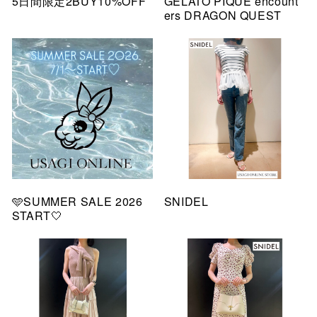
5日間限定2BUY10%OFF
GELATO PIQUE encount
ers DRAGON QUEST
🩵SUMMER SALE 2026
SNIDEL
START🤍