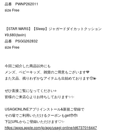
品番 PWNP262011
秋田オ
size Free
高崎オ
【STAR WARS】【Sleep】ジャガードダイカットクッション
新百合丘
¥9,680(taxin)
品番 PSGG262832
三宮オ
size Free
キャナルシ
今回ご紹介した商品以外にも
那覇オ
メンズ、ベビーキッズ、雑貨のご用意もございます💙
また欠品、残りわずかなアイテムも出始めております🥺💫
ぜひ直接ご覧になってください⭐️
皆様のご来店心よりお待ちしております✨✨
USAGIONLINEアプリインストール&新規ご登録で
横浜ビ
その場でご利用いただけるクーポンもget🥹🥹❕
下記URLからご登録いただけます♡✨
https://apps.apple.com/jp/app/usagi-online/id6737016447