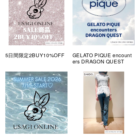
5日間限定2BUY10%OFF
GELATO PIQUE encount
ers DRAGON QUEST