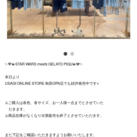
スタッフ
電話でお
公式SNS
✨💙💫STAR WARS meets GELATO PIQU💫🩶✨
企業情報
本日より
お問い合わせ
USAGI ONLINE STORE 秋田OPA店でも好評発売中です⭐️
プライバシー
利用規約
⚠️ご購入は各色、各サイズ、お一人様一点までとさせていた
だきます。
ソーシャルメ
⚠️商品在庫がなくなり次第販売を終了とさせていただきす。
また下記をご確認いただきますようお願いいたします。