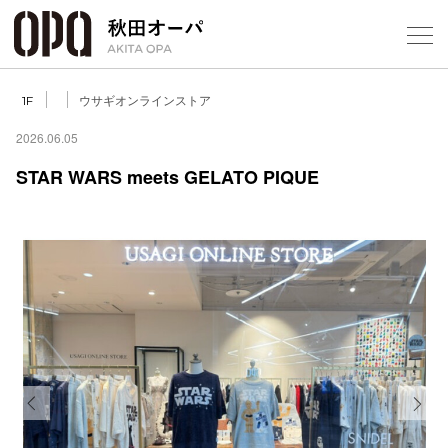
Select Language
▼
ウサギオンラインストア
1F
2026.06.05
STAR WARS meets GELATO PIQUE
フロアガ
ショップ
レストラ
施設案内
アクセス
Previous
Next