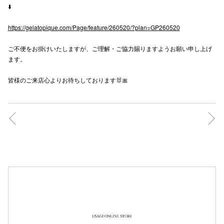
⬇️
秋田オ
https://gelatopique.com/Page/feature/260520/?plan=GP260520
高崎オ
ご不便をお掛けいたしますが、ご理解・ご協力賜りますようお願い申し上げ
新百合丘
ます。
三宮オ
皆様のご来店心よりお待ちしております🐰🎀
キャナルシ
那覇オ
横浜ビ