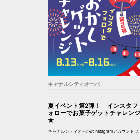
キャナルシティオーパ
夏イベント第2弾！ インスタフ
ォローでお菓子ゲットチャレン
★
キャナルシティオーパのInstagramアカウントフォローでお菓子ゲットに挑戦！ あなたは最大何個ゲットできる？？！！ ■抽選日時：8.13(木) ～8.16(日) 11：00～19：00 ■抽選会場：B1F ラフェスタ内特設会場 ■参