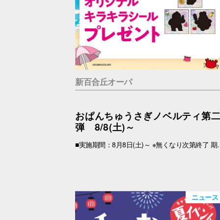
新百合丘オーパ
おぱんちゅうさぎノベルティ第
弾 8/8(土)～
■実施期間：8月8日(土)～ ※無くなり次第終了 期間中、税込2,000円以上(合算可)お買上げのOPA VIVRE FORUSアプリ会員さま限定で、「キラキラシール」 をプレゼント！ アプリの【クーポン画面】と【税込2,000円以上のレシート(合算可)】をお持ちの上、引換場所にお越しくださいませ。 ※新百合丘オーパのレシートのみ対象。館をまたいだレシートの合算は不可。 ※絵柄はお選びいただけません。 ■レシート対象期間 2026年8月8日(土)～ ■引換場所・引換時間 引換場所：B1F
ニュース