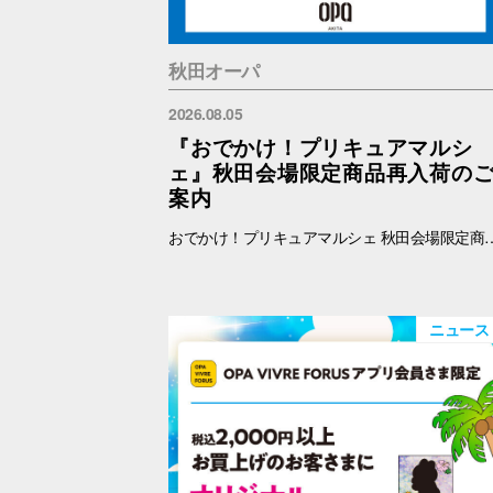
秋田オーパ
2026.08.05
『おでかけ！プリキュアマルシ
ェ』秋田会場限定商品再入荷の
案内
おでかけ！プリキュアマルシェ 秋田会場限定商品の再入荷を予定しております。 再入荷対象商品は下記をご覧ください。 【秋田限定】ランダム缶バッジ 全4種 各500円 【秋田限定】アクリルキーホルダー 全3種 1100円 【秋田限定】アクリルスタンド 全3種 1650円 ※納品後、準備が出来次第、販売を開始します。
ニュース