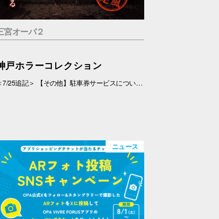
三宮オーパ２
神戸ホラーコレクション
＜7/25追記＞ 【その他】駐車券サービスについて、 対象外となっておりましたが、7/26(日)より、対象とさせていただきます。 ＜7/19追記＞ お化け屋敷の制作・プロデュース#エスプランニング が手掛ける本格お化け屋敷。 このお化け屋敷の主人公はあなたです。足を踏み入れてはいけない村に迷い込んだあなたの運命は…繋がる４つのストーリー 1.ルーム型「タブー」 友達を探している最中に、見つけた村を訪れたあなたの運命は…歩き回らないルーム型お化け屋敷です。狭い部屋内で繰り広げられる数々の恐怖体験… 2.暗闇型「ダークネス」 逃げた場所は、何も見えない闇… だが確実にあの化け物は私を追ってきている。手の感触を頼りに暗闇の中を進んで行く。暗闇に潜む化け物とは… 3.ウォークスルー型「ヴィレッジ」 暗闇を抜けてもまだ家の中だった…この家から外に出ろ！歩いて回る王道のお化け屋敷。とにかく前へ進み続けるしかない。 4.サウンド型「ドールズ」 私はあの化け物に見つからないように隠れた。私を探しているのは、あの化け物だけではない。ヘッドフォンだけで聞く恐怖。 【日程】 7/11(土)・7/12(日)、7/18(土)～9/23(水・祝) 【時間】 11:00～20:00(最終受付 19:30) 【場所】 5F 特設会場 【料金】 １.タブー 税込1,200円 ２.ダークネス 税込1,200円 ３.ヴィレッジ 税込1,500円 ４.ドールズ 税込1,200円 １～４セット券 税込4,500円 【その他】 ・入場券は会場のみでの販売となります。 ・お支払いは現金・PayPay（但しPayPayは7/18以降対応可能見込み） ・6才未満のお子さま、妊婦の方、アルコールを摂取されてる方は入場はご遠慮下さい。 ・駐車券サービスは対象外とさせていただきます。➡※7/26(日)より、対象となりました。
ニュース