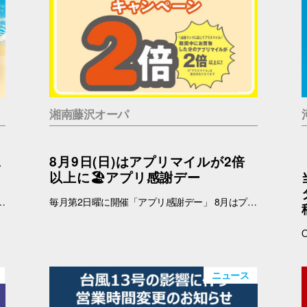
湘南藤沢オーパ
二
8月9日(日)はアプリマイルが2倍
以上に🏖️アプリ感謝デー
 インフォメーション 引換時間：10:00～21:00 ■注意事項 ※ノベルティは数量限定のため、なくなり次第終了となりますので予めご了承ください。 ※ノベルティの引き換えは、おひとりさま3枚までとなります。 ※お買上げレシートは、期間中の対象店舗のものに限ります（一部対象外のショップ・商品がございます） ※新百合丘オーパのレシートのみ対象。館をまたいだレシートの合算は不可。 ※絵柄はお選びいただけません。 ※画像はイメージです。 ＜レシート対象外ショップ＞ B1F：HIS 1F：調剤薬局 2F：フェリーチェデンタルクリニック、楽天モバイル、免許の窓口 4F：セレスの館 5F：ガールズミニョン、ガシャポンのデパート、ソフトバンク、なんぼや、ほけんの窓口
毎月第2日曜に開催「アプリ感謝デー」 8月はプラスマイルキャンペーンを実施いたします。 8月9日(日)に、オーパアプリを使ってお買物をすると、ランクに応じてアプリマイルが2倍以上になります。 しかも当日は「買い回りWEEK」を開催中☆ THE BARGAIN開催中の湘南藤沢オーパで、おトクが重なるこの機会に、ぜひ館内でのお買い回りもお楽しみください☆ 【開催日】 8月9日(日) 【お買物プラスマイルキャンペーン】 8月9日(日)にオーパアプリを使ってお買物をすると、会員ランクに応じて下記のポイントが付与されます。 お会計の際にオーパアプリをレジスタッフにご提示ください。 【アプリマイル付与】 ダイヤモンド会員…1マイル＋1.5マイル プラチナ会員…1マイル＋1.3マイル ゴールド会員…1マイル＋1.2マイル シルバー会員…1マイル＋1.1マイル ブロンズ会員…1マイル＋1マイル ≪例≫・・・ダイヤモンド会員さまが期間中1万円以上のお買物 ➡通常10,000マイル＋15,000マイル＝合計25,000マイル ※プラス分のマイル加算予定日：2025年8月12日(水) ※期間中のプラスマイル分をまとめて加算します。 ※付与されるマイルはランクによって異なります。 ※キャンペーン最終日の営業終了時点のランクをもとに加算マイル数を算出いたします。 ※小数点以下の端数は切り捨てとなります。 -------------------------------------- ▽オーパ公式アプリダウンロードはこちら▽ App Storeはこちら Google Playはこちら ■オーパ公式アプリについて詳しくはこちら -------------------------------------- 【セルフレジではアプリマイルは付きません】 ※以下のお店ではショップスタッフのいるレジにて、オーパアプリをご提示ください。 ●2階 バーガーキング ●4階 セリア ●7階 無印良品 ※期間中にアプリを新規ダウンロードしていただいた方も対象となります。 ※一部対象外ショップがございます。 ➡詳しくはこちら -------------------------------------------
ニュース