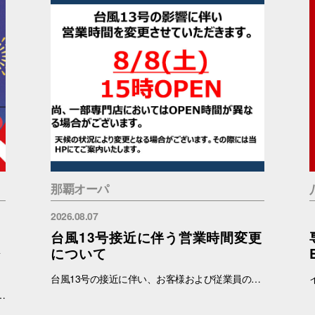
那覇オーパ
2026.08.07
台風13号接近に伴う営業時間変更
ジ
について
台風13号の接近に伴い、お客様および従業員の安全を考慮し、営業時間を以下の通り変更いたします。 明日8月8日（土）は15:00 営業再開させていただきます。 ※台風の状況を鑑みて変更の可能性もございます。最新情報は当ホームページにて随時お知らせいたします。 ※一部の専門店では休業または営業時間が異なる場合がございます。詳細につきましては、各店舗へ直接お問い合わせください。 お客様には大変ご不便・ご迷惑をおかけいたしますが、何卒ご理解賜りますようお願い申し上げます。
加条件：キャナルシティオーパのInstagramアカウント(＠canalcityopa)をフォロー 【注意事項】 ※参加の際はキャナルシティオーパアカウントのフォロー画面をご提示ください。 ※各日、景品がなくなり次第終了となります。 ※イラストはすべてイメージです。 ※おひとりさまにつき1回までご参加いただけます。