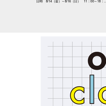
日時 8/14（金）～8/16（日） 11：00～18：00 場所 3F特設会場 内容 まずは会いにくるだけで大丈夫。 抱っこして、ふれあって、その子の魅力を感じてください。 あなたを待っている子がいます。 運命の出会いが、待