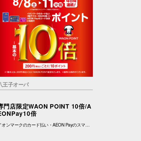
八王子オーパ
専門店限定WAON POINT 10倍/A
EONPay10倍
イオンマークのカード払い・AEON Payのスマホ決済ご利用で WAON POINT－基本の－10倍 税込200円ごとに10ポイント 【対象外店舗】 1F「おたからや」、2F「マクドナルド」、 4F「ガチャガチャの森」「西松屋」「ナイスネイル」、 5F「コインスペース」「LIFULL HOME’S 住まいの窓口」「正光画廊」、 6F「オレンジセオリーフィットネス」「ZEN GOLF RANGE」「英会話イーオン」、 その他期間限定ショップや催事も対象外となります。 また3F「ダイソー・スリーピー」はAEON Payをご利用いただけません。 ※イオンJMBカード、イオンJMBカードを登録したAEON Payは対象外となります。 ※イオンマークのカード払い・AEON Payのスマホ決済（WAONタッチ除く）ご利用で、期間中は税込200円ごとに10WAON POINTを進呈いたします。 ※一部の専門店およびサービス・商品に対象外がございます。 ※その他のポイント企画と重複してのポイント付与はございません。高倍率のポイント企画が優先されます。 ※「基本」とは、税込200円ごとに1WAON POINT進呈をさします。 ※WAON POINTが進呈されないカードは対象外となります。 ※電子マネーWAON、WAON POINTのご利用分は対象外となります。 ※本企画の倍付ポイントは、2026年8月8日(土)～10日(月)ご利用分は2026年8月25日（火）に、8月11日(火・祝)ご利用分は2026年9月25日(金)に進呈させていただきます。 ※AEON Payのチャージ払いをご利用の場合は、ご精算時に即時に進呈いたします。（一部ポイント即時進呈対象外店舗がございます。）