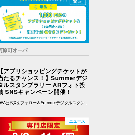
河原町オーパ
【アプリショッピングチケットが
当たるチャンス！】Summerデジ
タルスタンプラリー ARフォト投
稿 SNSキャンペーン開催！
OPA公式Xをフォロー＆Summerデジタルスタンプラリーで撮影したARフォトを投稿して、OPA VIVRE FORUSアプリのショッピングチケットをゲットしよう！ ■ 景品 500円分のアプリショッピングチケットを2枚（計1,000円分）を抽選で20名さまにプレゼント！ ※税込2,000円で使える500円のショッピングチケットを2枚進呈します。 ■ 応募期間 2026年8月1日(土) ～ 8月30日(日) 23:59まで ※当選者には8月31日(月)以降にDMにてご連絡いたします。 ■ 応募方法 OPA公式X（@opa_vivre_forus）をフォロー Summerデジタルスタンプラリーに参加して、ARフォトを撮影 ハッシュタグ「#おぱんちゅうさぎOPA」「#おぱんちゅうさぎFORUS」「#おぱんちゅうさぎVIVRE」のいずれかをつけて、撮影したARフォトを投稿！ ■ ご注意・各種規約 【撮影・投稿に関する注意】 撮影の際は、周囲のお客さまの通行の妨げにならないようご注意ください。 店内での撮影の際は、各店舗のルールやご案内に沿ってお楽しみください。 ARフォトの撮影、投稿するARフォトは、他のお客さまの顔等が映らないようご配慮をお願いいたします。 危険な行為（階段や無理な姿勢など）はお控えください。 【個人情報・権利に関する注意】 ARフォトの撮影・投稿にあたっては、他のお客さまのプライバシーにご配慮いただき、顔等が写り込まないようお願いいたします。 他のお客さまや第三者が写る場合は、必ずご本人の許可を得たうえで投稿してください。 投稿写真に含まれる著作物（ポスター・商品デザイン等）についてもご配慮ください。 SNSの性質上、投稿された写真は他の利用者に保存・共有される場合がございます。ご理解のうえご参加いただけますと幸いです。 【SNS投稿ルール】 投稿内容が公序良俗に反する場合や、不適切と判断される場合は応募対象外となります。 非公開アカウントからの投稿は応募対象外となる場合がございます。 ハッシュタグや応募条件を満たしていない場合、抽選対象外となる場合がございます。 【キャンペーン関連】 賞品の内容は予告なく変更となる場合がございます。 投稿いただいた画像は、当選者の選定のみに使用し、その他の目的で使用することはございません。
ニュース