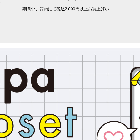
っているかもしれません。 問合せ先 一般社団法人アニマルウェルフェア福岡 050-1808-1937（11：00～19：00）
期間中、館内にて税込2,000円以上お買上げいただき、「OPA VIVRE FORUS アプリ」の対象画面をご提示いただいたお客さまに、先着でここでしか手に入らない「オリジナルキラキラステッカー」をプレゼントいたします！ ぜひこの機会に、お買い物と合わせて限定ノベルティをゲットしてください。 （※本企画は、アプリ会員さま限定となります） ■配布期間 2026年8月8日(土)～8月9日(日) ※各日の実施時間は、引換時間に準じます。 ※ノベルティはなくなり次第、配布を終了いたします。 ※一部実施していない店舗がございます。 ■ノベルティ内容 キラキラステッカー (全3種) ■引換条件 期間中、以下の2点を引換カウンターにてご提示ください。 ① 館内でお買上げいただいた、税込2,000円以上のレシート（合算可） ② 「OPA VIVRE FORUS アプリ」のクーポン画面 ■引換場所・引換時間 引換場所：1階 特設カウンター 引換時間：11:00 ～ 当日分がなくなり次第終了 ■注意事項 ※ノベルティは数量限定のため、なくなり次第終了となりますので予めご了承ください。 ※ノベルティはランダムでのお渡しとなります。重複した場合でも、種類の変更・交換はいたしかねます。 ※ノベルティの引き換えは、おひとりさま3枚までとなります。 ※お買上げレシートは、期間中の三宮オーパのものに限ります（一部対象外のショップ・商品がございます） ※三宮オーパのレシートのみ対象。館をまたいだレシートの合算は不可。 ※画像はイメージです。実際のノベルティとは異なる場合がございます。 ▼詳しくはコチラ▼ https://www.opa-club.com/contents/opanchuusagi_2026/ ▼アプリについて詳しくはこちら！ ▼ https://www.opa-club.com/contents/app/