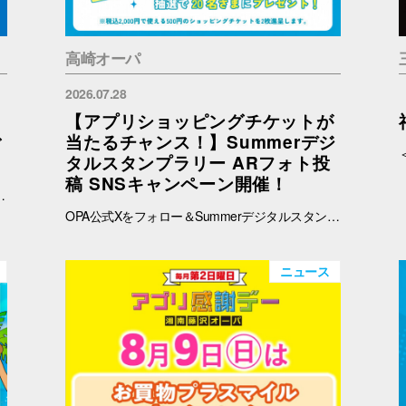
高崎オーパ
2026.07.28
【アプリショッピングチケットが
ご
当たるチャンス！】Summerデジ
タルスタンプラリー ARフォト投
稿 SNSキャンペーン開催！
予めご了承ください。 ※在庫状況についてのお問い合わせは回答いたしかねます。ご来店の上ご確認をお願い申し上げます。 ※ブラウザでご覧の方はバナー、OPAアプリでご覧の方はタイトルをタップすると秋田会場限定商品の紹介ページに遷移します。
OPA公式Xをフォロー＆Summerデジタルスタンプラリーで撮影したARフォトを投稿して、OPA VIVRE FORUSアプリのショッピングチケットをゲットしよう！ ■ 景品 500円分のアプリショッピングチケットを2枚（計1,000円分）を抽選で20名さまにプレゼント！ ※税込2,000円で使える500円のショッピングチケットを2枚進呈します。 ■ 応募期間 2026年8月1日(土) ～ 8月30日(日) 23:59まで ※当選者には8月31日(月)以降にDMにてご連絡いたします。 ■ 応募方法 OPA公式X（@opa_vivre_forus）をフォロー Summerデジタルスタンプラリーに参加して、ARフォトを撮影 ハッシュタグ「#おぱんちゅうさぎOPA」「#おぱんちゅうさぎFORUS」「#おぱんちゅうさぎVIVRE」のいずれかをつけて、撮影したARフォトを投稿！ ■ ご注意・各種規約 【撮影・投稿に関する注意】 撮影の際は、周囲のお客さまの通行の妨げにならないようご注意ください。 店内での撮影の際は、各店舗のルールやご案内に沿ってお楽しみください。 ARフォトの撮影、投稿するARフォトは、他のお客さまの顔等が映らないようご配慮をお願いいたします。 危険な行為（階段や無理な姿勢など）はお控えください。 【個人情報・権利に関する注意】 ARフォトの撮影・投稿にあたっては、他のお客さまのプライバシーにご配慮いただき、顔等が写り込まないようお願いいたします。 他のお客さまや第三者が写る場合は、必ずご本人の許可を得たうえで投稿してください。 投稿写真に含まれる著作物（ポスター・商品デザイン等）についてもご配慮ください。 SNSの性質上、投稿された写真は他の利用者に保存・共有される場合がございます。ご理解のうえご参加いただけますと幸いです。 【SNS投稿ルール】 投稿内容が公序良俗に反する場合や、不適切と判断される場合は応募対象外となります。 非公開アカウントからの投稿は応募対象外となる場合がございます。 ハッシュタグや応募条件を満たしていない場合、抽選対象外となる場合がございます。 【キャンペーン関連】 賞品の内容は予告なく変更となる場合がございます。 投稿いただいた画像は、当選者の選定のみに使用し、その他の目的で使用することはございません。
ニュース